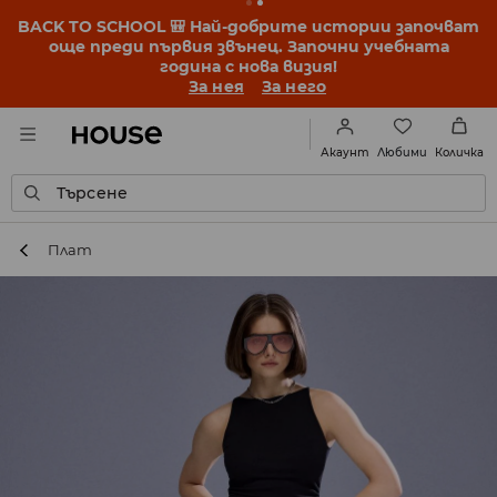
BACK TO SCHOOL 🎒 Най-добрите истории започват
още преди първия звънец. Започни учебната
година с нова визия!
За нея
За него
Любими
Акаунт
Количка
Търсене
Плат