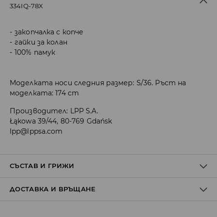
334IQ-78X
закопчалка с копче
гайки за колан
100% памук
Моделката носи следния размер: S/36. Ръст на
моделката: 174 cm
Производител
:
LPP S.A.
Łąkowa 39/44, 80-769 Gdańsk
lpp@lppsa.com
СЪСТАВ И ГРИЖИ
ДОСТАВКА И ВРЪЩАНЕ
ПЪРВА МАТЕРИЯ
:
100% ПАМУК
ПЪРВА ПОДПЛАТА
:
100% ПОЛИЕСТЕР
Политика на доставка