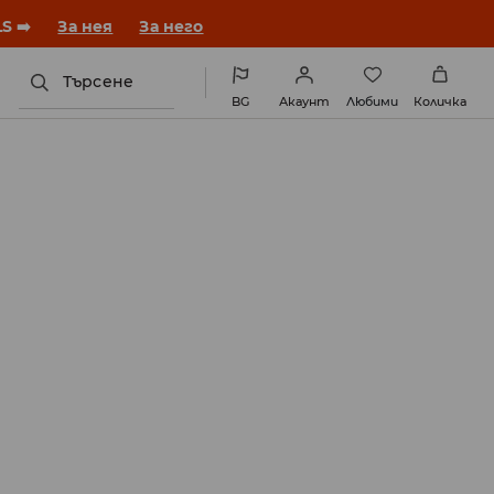
година с нова визия!
За нея
За него
Търсене
BG
Акаунт
Любими
Количка