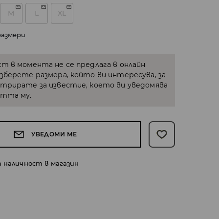
M
L
XL
размери
кт в момента не се предлага в онлайн
Изберете размера, който ви интересува, за
стрирате за известие, което ви уведомява
стта му.
УВЕДОМИ МЕ
а наличност в магазин