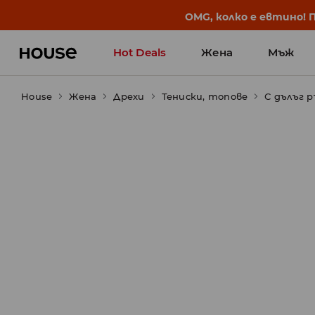
BACK TO SCHOOL
📒
Най-добрите истории 
Hot Deals
Жена
Мъж
House
Жена
Дрехи
Тениски, топове
С дълъг р