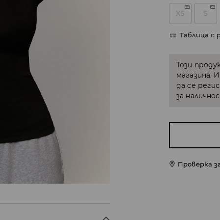
XS
S
Таблица с 
Този проду
магазина. 
да се реги
за налично
Проверка з