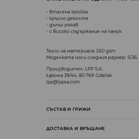
вталена кройка
кръгло деколте
дълъг ръкав
с високо съдържание на памук
Тегло на материала: 260 gsm
Моделката носи следния размер: S/36.
Производител
:
LPP S.A.
Łąkowa 39/44, 80-769 Gdańsk
lpp@lppsa.com
СЪСТАВ И ГРИЖИ
ПЪРВА МАТЕРИЯ
:
95% ПАМУК, 5% ЕЛАСТАН
ДОСТАВКА И ВРЪЩАНЕ
ДА СЕ ГЛАДИ ОТ ВЪТРЕШНАТА СТРАНА