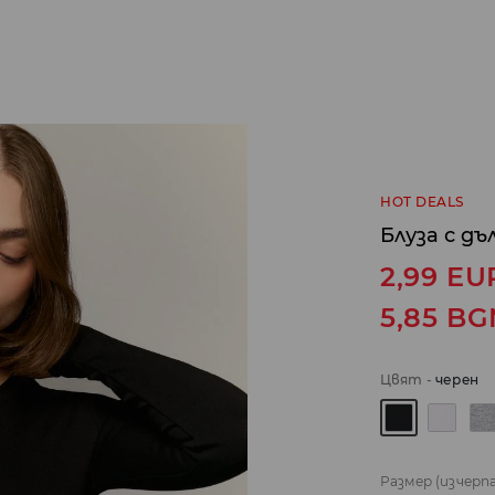
HOT DEALS
Блуза с дъ
2,99
EU
5,85
BG
Цвят
-
черeн
Размер
(изчерп