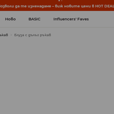
започват още преди първия звънец. Започни учебната 
Ново
BASIC
Influencers' Faves
ъкав
Блуза с дълъг ръкав