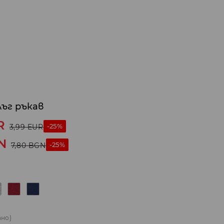
лъг ръкав
R
-25%
3,99
EUR
N
-25%
7,80
BGN
ано)