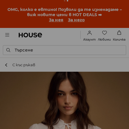
BACK TO SCHOOL
📒
Най-добрите истории започват
още преди първия звънец. Започни учебната
година с нова визия!
За нея
За него
Любими
Акаунт
Количка
Търсене
С къс ръкав