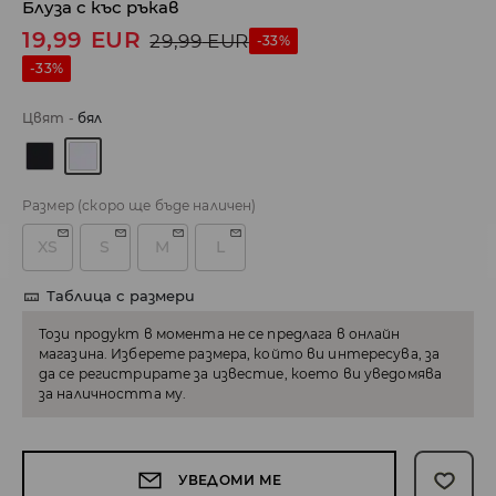
Блуза с къс ръкав
19,99
EUR
29,99
EUR
-33%
-33%
Цвят
-
бял
Размер
(скоро ще бъде наличен)
XS
S
M
L
Таблица с размери
Този продукт в момента не се предлага в онлайн
магазина. Изберете размера, който ви интересува, за
да се регистрирате за известие, което ви уведомява
за наличността му.
УВЕДОМИ МЕ