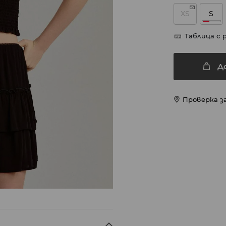
XS
S
Таблица с 
Д
Проверка з