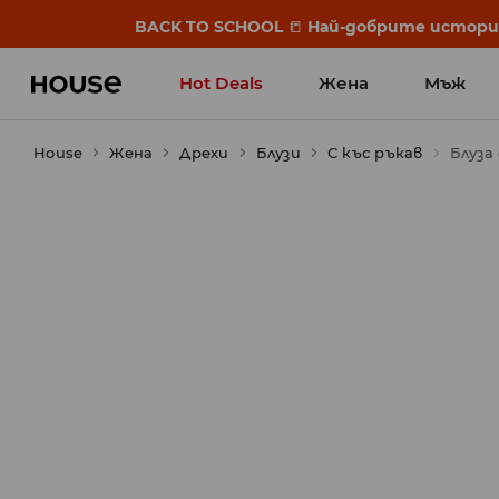
BACK TO SCHOOL
📒
Най-добрите истории 
Hot Deals
Жена
Мъж
House
Жена
Дрехи
Блузи
С къс ръкав
Блуза