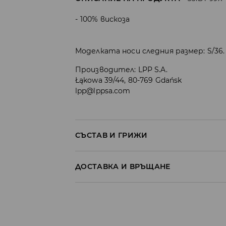
100% вискоза
Моделката носи следния размер: S/36.
Производител
:
LPP S.A.
Łąkowa 39/44, 80-769 Gdańsk
lpp@lppsa.com
СЪСТАВ И ГРИЖИ
ПЪРВА МАТЕРИЯ
:
100% ВИСКОЗА
ДОСТАВКА И ВРЪЩАНЕ
ДА СЕ ПЕРЕ ОТДЕЛНО ИЛИ С ПОДОБНИ ЦВЕ
Политика на доставка
ЗАБРАНЕНО Е ИЗБЕЛВАНЕТО
Доставка до стационарен магазин
ДА СЕ ГЛАДИ ПРИ МАКСИМАЛНА ТЕМП. 1
от 5 до 9 работни дни
БЕЗПЛАТНА Д