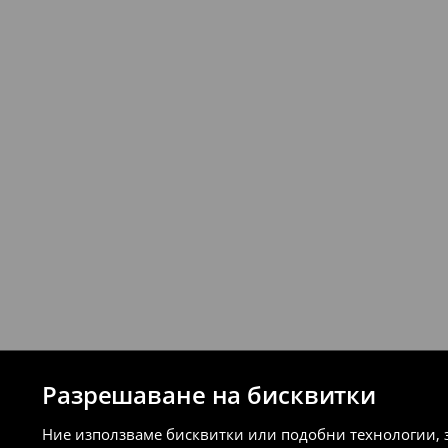
стационарните магазини на House и 
връщане (с изключение на разсрочени 
⟶
Подробни правила за връщане
Разрешаване на бисквитки
Ние използваме бисквитки или подобни технологии, 