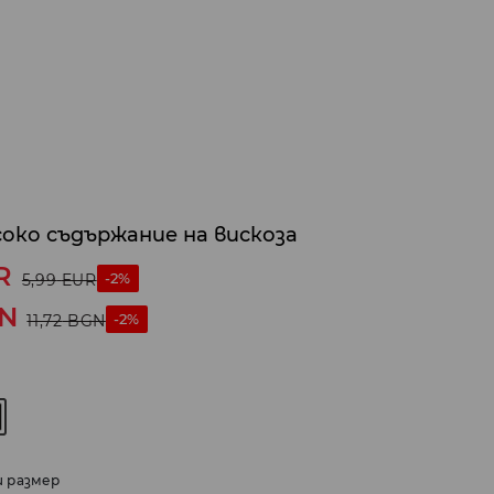
соко съдържание на вискоза
R
-2%
5,99
EUR
N
-2%
11,72
BGN
и размер