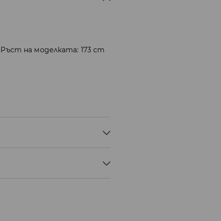
 Ръст на моделката: 173 cm
ТОВЕ
10 С - БЕЗ ПАРА
ОСТАВКА