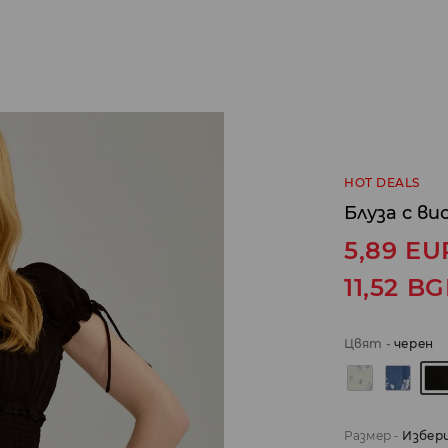
HOT DEALS
Блуза с ви
5,89
EU
11,52
BG
Цвят
-
черeн
Размер
-
Избер