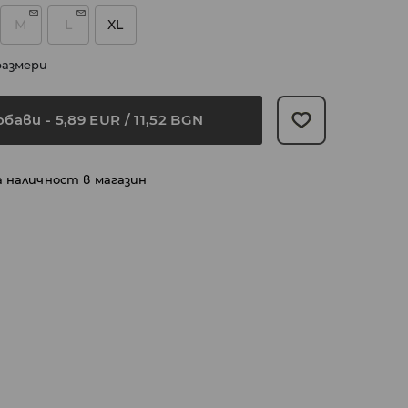
M
L
XL
размери
обави
-
5,89
EUR
/ 11,52 BGN
а наличност в магазин