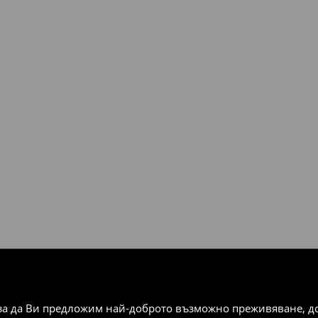
чрез избрани методи за
плащания).
за да Ви предложим най-доброто възможно преживяване, док