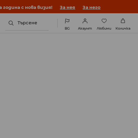
година с нова визия!
За нея
За него
Търсене
BG
Акаунт
Любими
Количка