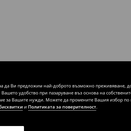
за да Ви предложим най-доброто възможно преживяване, док
а Вашето удобство при пазаруване въз основа на собствени
аме за Вашите нужди. Можете да промените Вашия избор по в
 бисквитки
и
Политиката за поверителност
.