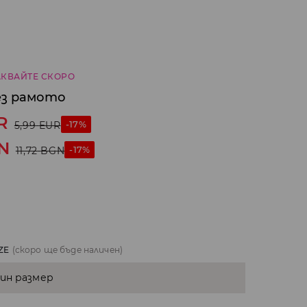
КВАЙТЕ СКОРО
ез рамото
R
-17%
5,99
EUR
N
-17%
11,72
BGN
ZE
(скоро ще бъде наличен)
дин размер