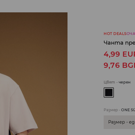
HOT DEALS
ОЧА
Чанта пр
4,99
EU
9,76
BG
Цвят
-
черeн
Размер
-
ONE SI
Размер - е