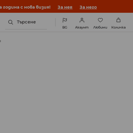
година с нова визия!
За нея
За него
Търсене
BG
Акаунт
Любими
Количка
о