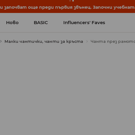
започват още преди първия звънец. Започни учебната 
Ново
BASIC
Influencers' Faves
Малки чантички, чанти за кръста
Чанта през рамот