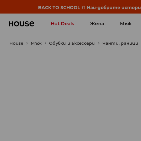
BACK TO SCHOOL
📒
Най-добрите истории 
Hot Deals
Жена
Мъж
House
Мъж
Обувки и аксесоари
Чанти, раници