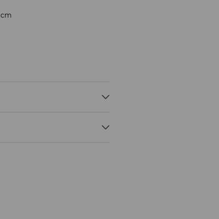
1 cm
ЛИАМИД
ОЛИАМИД
ОСТАВКА
5.07*
ГА