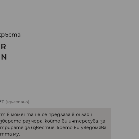
кръста
UR
GN
ZE
(изчерпано)
кт в момента не се предлага в онлайн
Изберете размера, който ви интересува, за
стрирате за известие, което ви уведомява
стта му.