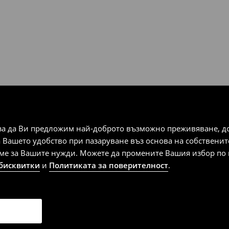
за да Ви предложим най-доброто възможно преживяване, док
а Вашето удобство при пазаруване въз основа на собствени
аме за Вашите нужди. Можете да промените Вашия избор по в
 бисквитки
и
Политиката за поверителност
.