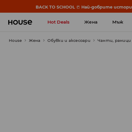
BACK TO SCHOOL
📒
Най-добрите истории 
Hot Deals
Жена
Мъж
House
Жена
Обувки и аксесоари
Чанти, раници