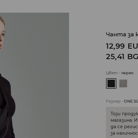
Чанта за 
12,99
E
25,41
B
Цвят
-
черeн
Размер
-
ONE SI
Този проду
магазина. 
да се реги
за налично