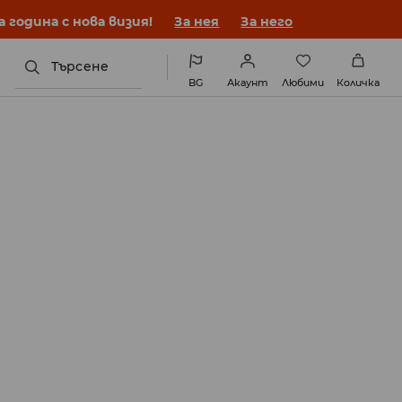
година с нова визия!
За нея
За него
Търсене
BG
Акаунт
Любими
Количка