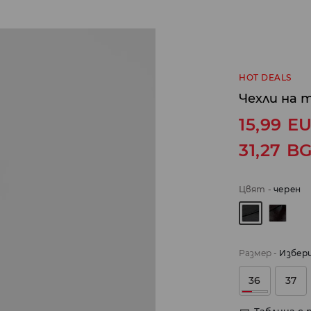
HOT DEALS
Чехли на 
15,99
E
31,27
B
Цвят
-
черeн
Размер
-
Избер
36
37