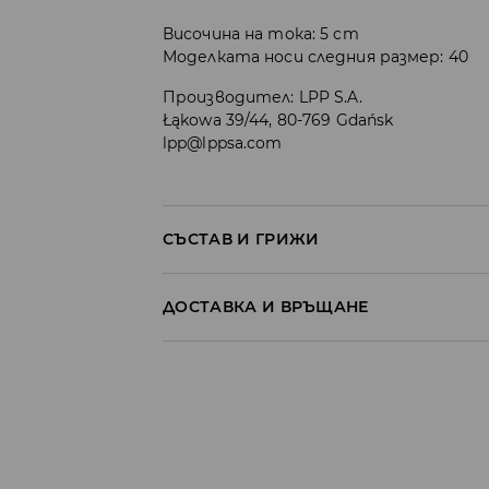
Височина на тока: 5 cm
Моделката носи следния размер: 40
Производител
:
LPP S.A.
Łąkowa 39/44, 80-769 Gdańsk
lpp@lppsa.com
СЪСТАВ И ГРИЖИ
100% ПОЛИУРЕТАН
ДОСТАВКА И ВРЪЩАНЕ
Политика на доставка
Доставка до стационарен магазин
от 5 до 9 работни дни
БЕЗПЛАТНА Д
Доставка до автомат на BOX NOW
от 5 до 9 работни дни
2.59 EUR / BGN 