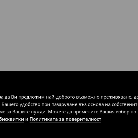
за да Ви предложим най-доброто възможно преживяване, док
а Вашето удобство при пазаруване въз основа на собствени
аме за Вашите нужди. Можете да промените Вашия избор по в
 бисквитки
и
Политиката за поверителност
.