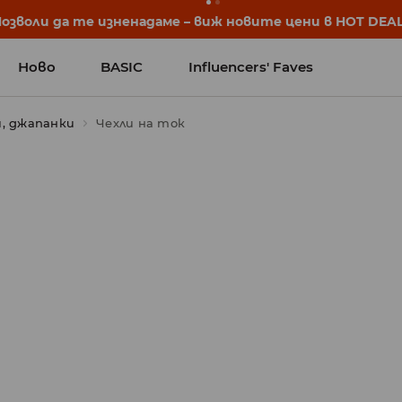
Позволи да те изненадаме – виж новите цени в HOT DEAL
Ново
BASIC
Influencers' Faves
и, джапанки
Чехли на ток