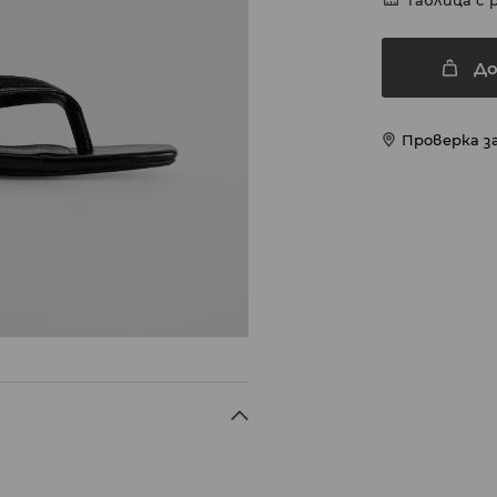
Таблица с 
До
Проверка з