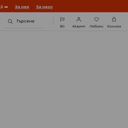
S ➡️
За нея
За него
Търсене
BG
Акаунт
Любими
Количка