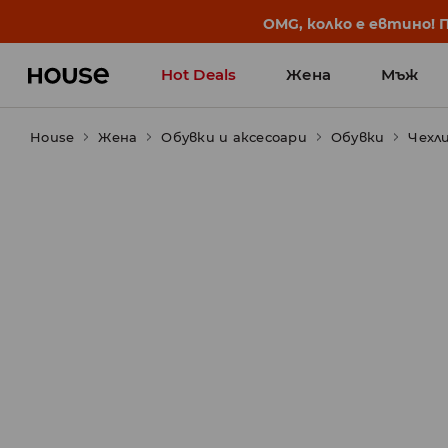
OMG, колко е евтино! 
Hot Deals
Жена
Мъж
House
Жена
Обувки и аксесоари
Обувки
Чехл