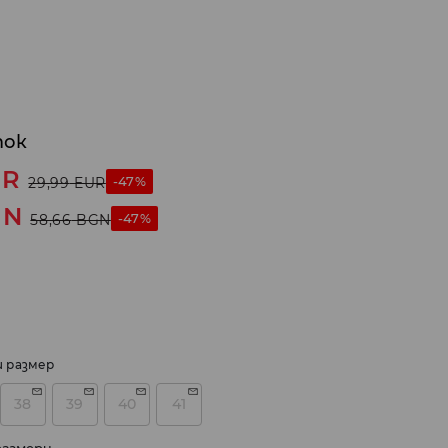
ток
UR
-47%
29,99
EUR
GN
-47%
58,66
BGN
и размер
38
39
40
41