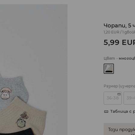
Чорапи, 5
1,20 EUR
/
1 двой
5,99
EU
Цвят
-
многоц
Размер
(изчерп
36-38
39-
Таблица с 
Този проду