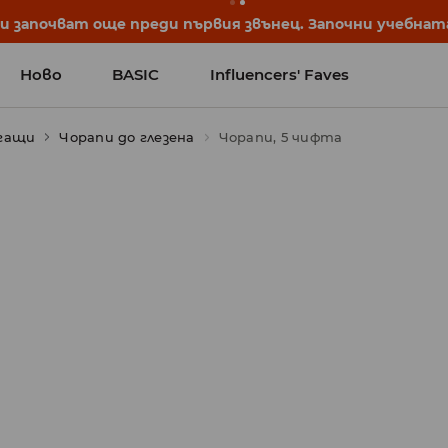
започват още преди първия звънец. Започни учебната 
Ново
BASIC
Influencers' Faves
огащи
Чорапи до глезена
Чорапи, 5 чифта