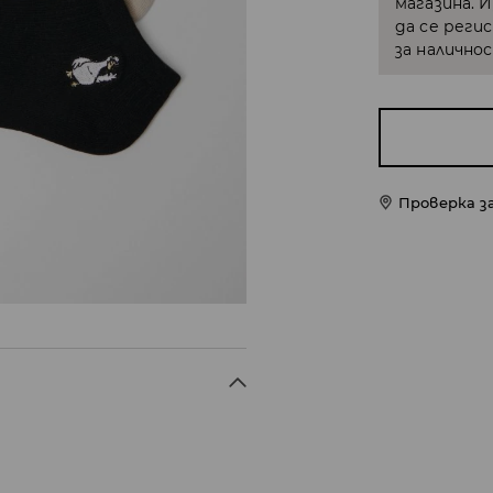
магазина. 
да се реги
за налично
Проверка з