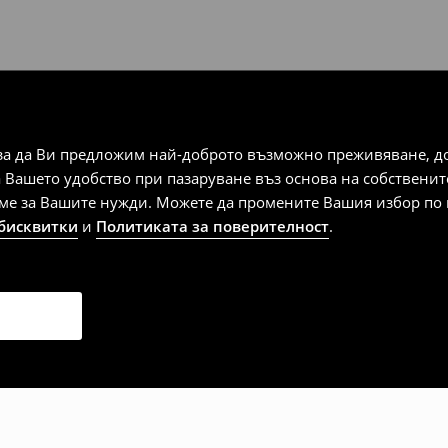
за да Ви предложим най-доброто възможно преживяване, док
а Вашето удобство при пазаруване въз основа на собствени
аме за Вашите нужди. Можете да промените Вашия избор по в
 бисквитки
и
Политиката за поверителност
.