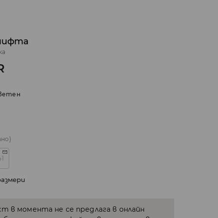
 чифта
ка
R
ветен
ано)
41
размери
кт в момента не се предлага в онлайн