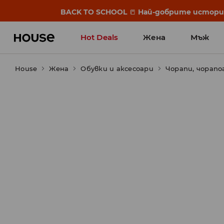
BACK TO SCHOOL
📒
Най-добрите истории 
Hot Deals
Жена
Мъж
House
Жена
Обувки и аксесоари
Чорапи, чорап