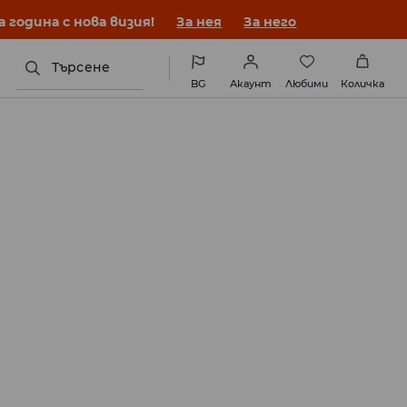
година с нова визия!
За нея
За него
Търсене
BG
Акаунт
Любими
Количка