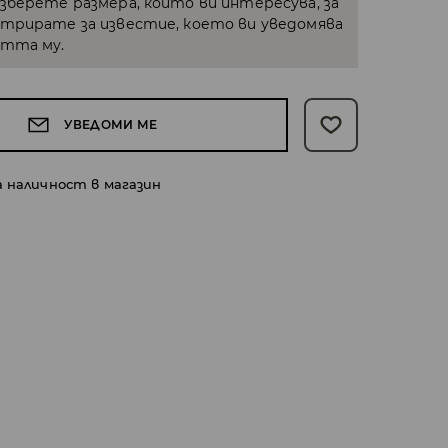
Изберете размера, който ви интересува, за
стрирате за известие, което ви уведомява
стта му.
УВЕДОМИ МЕ
а наличност в магазин