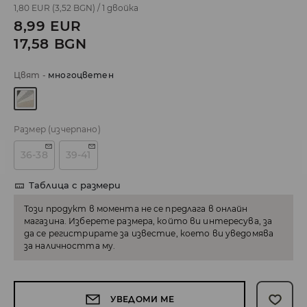
1,80 EUR
(3,52 BGN)
/
1 двойка
8,99
EUR
17,58
BGN
Цвят
-
многоцветен
Размер
(изчерпано)
36-38
39-41
Таблица с размери
Този продукт в момента не се предлага в онлайн
магазина. Изберете размера, който ви интересува, за
да се регистрирате за известие, което ви уведомява
за наличността му.
УВЕДОМИ МЕ