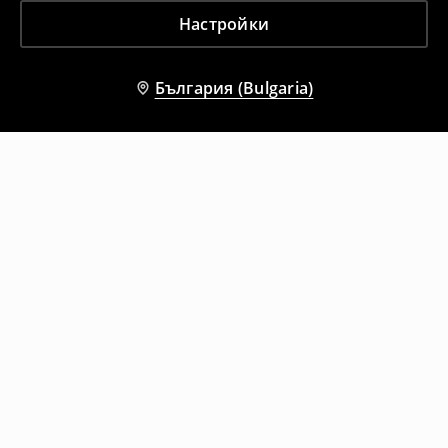
Настройки
България (Bulgaria)
Други клиенти също избраха