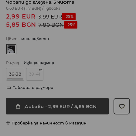
Чорапи до глезена, 5 чифта
0,60 EUR
(1,17 BGN)
/
1 двойка
2,99
EUR
3,99
EUR
-25%
5,85
BGN
7,80
BGN
-25%
Цвят
-
многоцветен
Размер
-
Избери размер
36-38
39-41
Таблица с размери
Добави
-
2,99
EUR
/ 5,85 BGN
Проверка за наличност в магазин