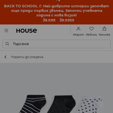
BACK TO SCHOOL
📒
Най-добрите истории започват
още преди първия звънец. Започни учебната
година с нова визия!
За нея
За него
Любими
Акаунт
Количка
Търсене
Чорапи до глезена