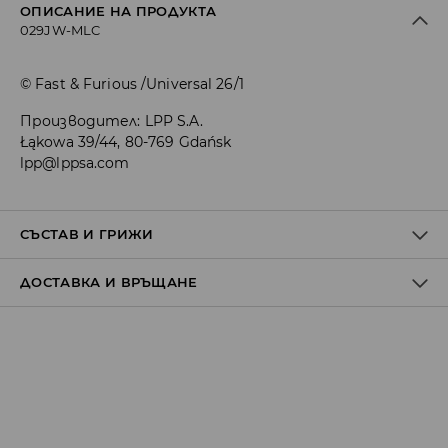
ОПИСАНИЕ НА ПРОДУКТА
029JW-MLC
© Fast & Furious /Universal 26/1
Производител
:
LPP S.A.
Łąkowa 39/44, 80-769 Gdańsk
lpp@lppsa.com
СЪСТАВ И ГРИЖИ
ДОСТАВКА И ВРЪЩАНЕ
1ви АРТИКУЛ
:
60% ПАМУК, 33% ПОЛИЕСТЕР, 3% ЕЛАСТОДИЕН,
2% ЕЛАСТАН, 2% ПОЛИАМИД
Политика на доставка
Доставка до стационарен магазин
от 5 до 9 работни дни
БЕЗПЛАТНА ДОСТАВКА
Доставка до автомат на BOX NOW
от 5 до 9 работни дни
2.59 EUR / BGN 5.07*