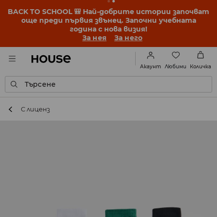
BACK TO SCHOOL 🎒 Най-добрите истории започват
още преди първия звънец. Започни учебната
година с нова визия!
За нея
За него
Любими
Акаунт
Количка
Търсене
С лиценз