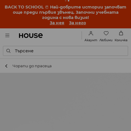
BACK TO SCHOOL
📒
Най-добрите истории започват
още преди първия звънец. Започни учебната
година с нова визия!
За нея
За него
Любими
Акаунт
Количка
Търсене
Чорапи до прасеца