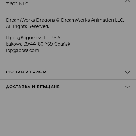
316GJ-MLC
DreamWorks Dragons © DreamWorks Animation LLC.
All Rights Reserved.
Производител
:
LPP S.A.
Łąkowa 39/44, 80-769 Gdańsk
lpp@lppsa.com
СЪСТАВ И ГРИЖИ
ДОСТАВКА И ВРЪЩАНЕ
1ви АРТИКУЛ
:
58% ПАМУК, 35% ПОЛИЕСТЕР, 5% ЕЛАСТОДИЕН,
2% ЕЛАСТАН
Политика на доставка
Доставка до стационарен магазин
от 5 до 9 работни дни
БЕЗПЛАТНА ДОСТАВКА
Доставка до автомат на BOX NOW