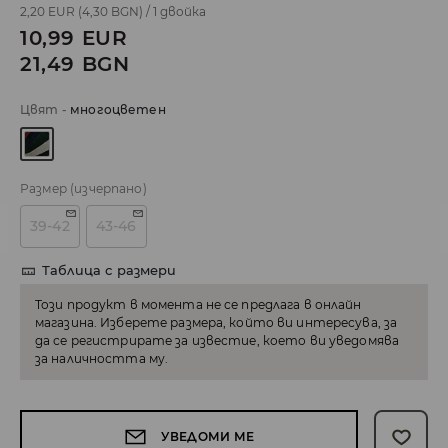
2,20 EUR
(4,30 BGN)
/
1 двойка
10,99
EUR
21,49
BGN
Цвят
-
многоцветен
Размер
(изчерпано)
39-42
43-46
Таблица с размери
Този продукт в момента не се предлага в онлайн
магазина. Изберете размера, който ви интересува, за
да се регистрирате за известие, което ви уведомява
за наличността му.
УВЕДОМИ МЕ