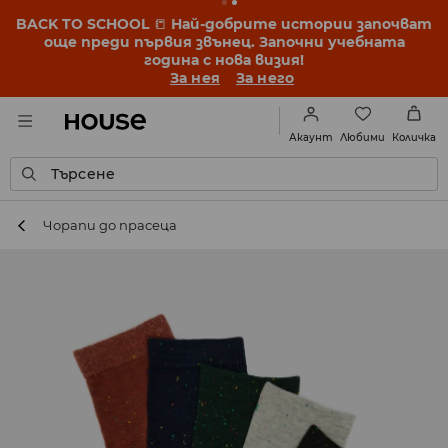
BACK TO SCHOOL
📒
Най-добрите истории започват
още преди първия звънец. Започни учебната
година с нова визия!
За нея
За него
Любими
Акаунт
Количка
Търсене
Чорапи до прасеца