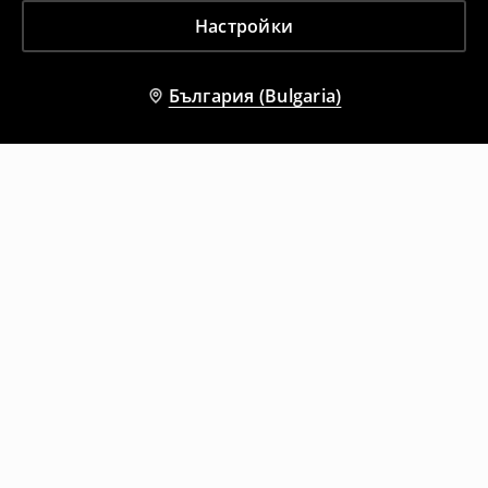
Настройки
България (Bulgaria)
Други клиенти също избраха