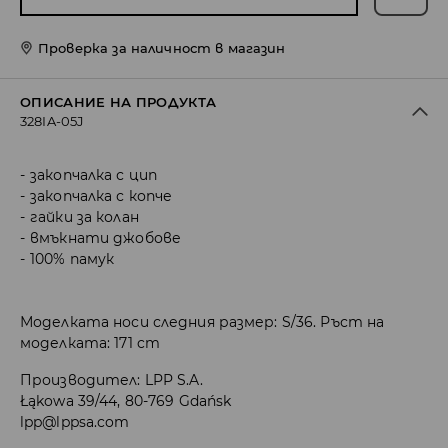
Проверка за наличност в магазин
ОПИСАНИЕ НА ПРОДУКТА
328IA-05J
закопчалка с цип
закопчалка с копче
гайки за колан
вмъкнати джобове
100% памук
Моделката носи следния размер: S/36. Ръст на
моделката: 171 cm
Производител
:
LPP S.A.
Łąkowa 39/44, 80-769 Gdańsk
lpp@lppsa.com