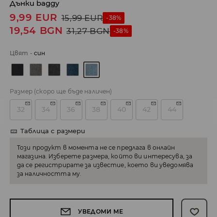
Дънки baggy
9,99
EUR
15,99
EUR
-38%
19,54
BGN
31,27
BGN
-38%
Цвят
-
cин
Размер
(скоро ще бъде наличен)
32
34
36
38
40
42
44
Таблица с размери
Този продукт в момента не се предлага в онлайн
магазина. Изберете размера, който ви интересува, за
да се регистрирате за известие, което ви уведомява
за наличността му.
УВЕДОМИ МЕ