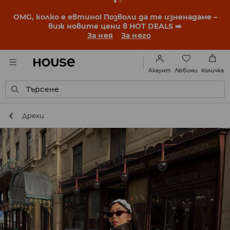
OMG, колко е евтино! Позволи да те изненадаме –
виж новите цени в HOT DEALS ➡️
За нея
За него
Любими
Акаунт
Количка
Търсене
Дрехи