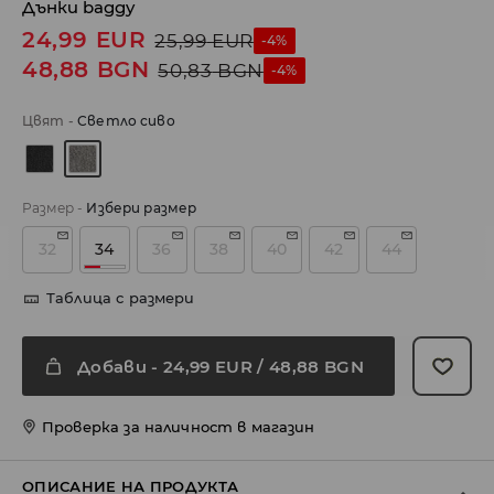
Дънки baggy
24,99
EUR
25,99
EUR
-4%
48,88
BGN
50,83
BGN
-4%
Цвят
-
Светло сиво
Размер
-
Избери размер
32
34
36
38
40
42
44
Таблица с размери
Добави
-
24,99
EUR
/ 48,88 BGN
Проверка за наличност в магазин
ОПИСАНИЕ НА ПРОДУКТА