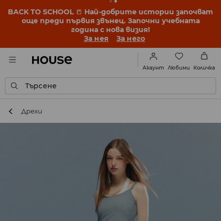
BACK TO SCHOOL
📒
Най-добрите истории започват
още преди първия звънец. Започни учебната
година с нова визия!
За нея
За него
Любими
Акаунт
Количка
Търсене
Дрехи