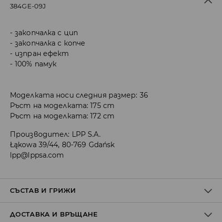
384GE-09J
закопчалка с цип
закопчалка с копче
изпран ефект
100% памук
Моделката носи следния размер: 36
Ръст на моделката: 175 cm
Ръст на моделката: 172 cm
Производител
:
LPP S.A.
Łąkowa 39/44, 80-769 Gdańsk
lpp@lppsa.com
СЪСТАВ И ГРИЖИ
ДОСТАВКА И ВРЪЩАНЕ
Материя І
:
100% ПАМУК