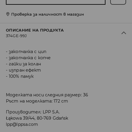
Проверка за наличност в магазин
ОПИСАНИЕ НА ПРОДУКТА
374GE-99J
закопчалка с цип
закопчалка с копче
гайки за колан
изпран ефект
100% памук
Моделката носи следния размер: 36
Ръст на моделката: 172 cm
Производител
:
LPP S.A.
Łąkowa 39/44, 80-769 Gdańsk
lpp@lppsa.com