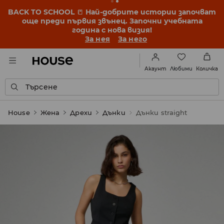
OMG, колко е евтино! Позволи да те изненадаме –
виж новите цени в HOT DEALS ➡️
За нея
За него
Любими
Акаунт
Количка
Търсене
House
Жена
Дрехи
Дънки
Дънки straight