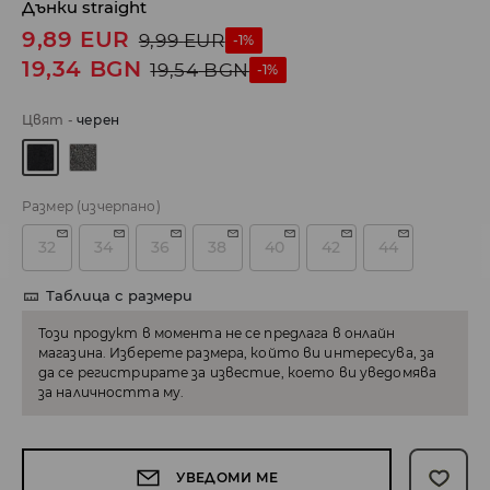
Дънки straight
9,89
EUR
9,99
EUR
-1%
19,34
BGN
19,54
BGN
-1%
Цвят
-
черeн
Размер
(изчерпано)
32
34
36
38
40
42
44
Таблица с размери
Този продукт в момента не се предлага в онлайн
магазина. Изберете размера, който ви интересува, за
да се регистрирате за известие, което ви уведомява
за наличността му.
УВЕДОМИ МЕ