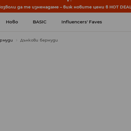
започват още преди първия звънец. Започни учебната 
Ново
BASIC
Influencers' Faves
ермуди
Дънкови бермуди