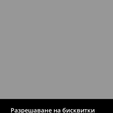
Можете да върнете продукти безпла
стационарните магазини на House и 
връщане (с изключение на разсрочени 
⟶
Подробни правила за връщане
Разрешаване на бисквитки