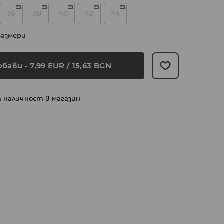
36
38
40
42
44
размери
обави
-
7,99
EUR
/ 15,63 BGN
а наличност в магазин