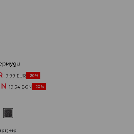
ермуди
R
-20%
9,99
EUR
GN
-20%
19,54
BGN
и размер