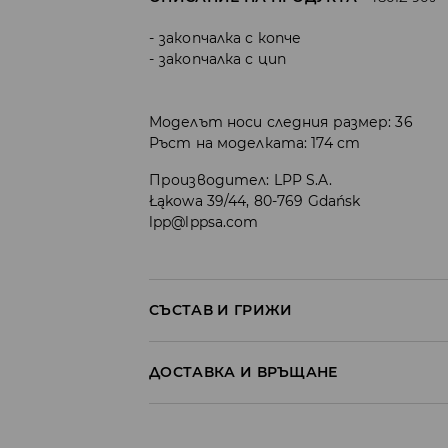
закопчалка с копче
закопчалка с цип
Моделът носи следния размер: 36
Ръст на моделката: 174 cm
Производител
:
LPP S.A.
Łąkowa 39/44, 80-769 Gdańsk
lpp@lppsa.com
СЪСТАВ И ГРИЖИ
ПЪРВА МАТЕРИЯ
:
100% ПАМУК
ДОСТАВКА И ВРЪЩАНЕ
Политика на доставка