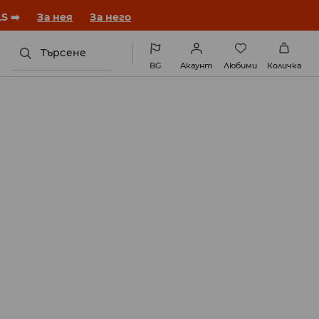
година с нова визия!
За нея
За него
Търсене
BG
Акаунт
Любими
Количка