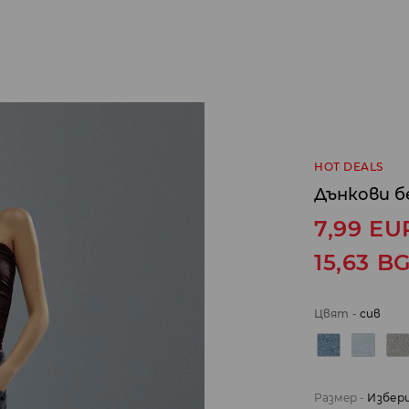
HOT DEALS
Дънкови б
7,99
EU
15,63
B
Цвят
-
сив
Размер
-
Избер