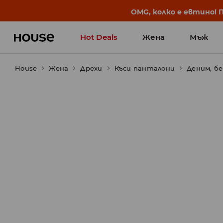
BACK TO SCHOOL
📒
Най-добрите истории 
Hot Deals
Жена
Мъж
House
Жена
Дрехи
Къси панталони
Деним, б