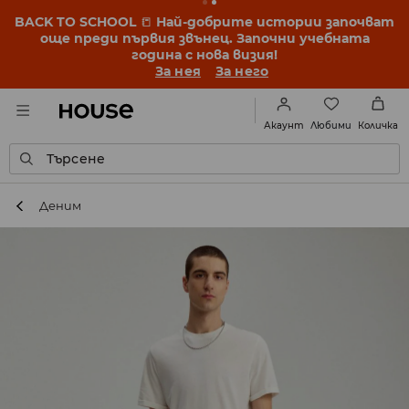
BACK TO SCHOOL
📒
Най-добрите истории започват
още преди първия звънец. Започни учебната
година с нова визия!
За нея
За него
Любими
Акаунт
Количка
Търсене
Деним