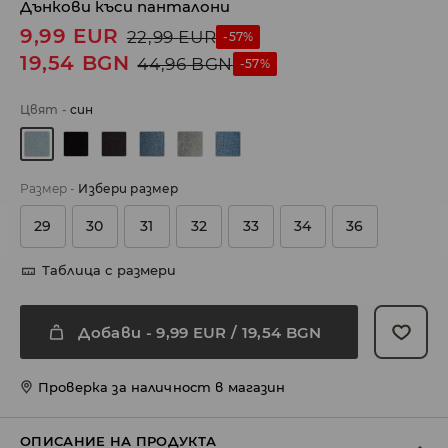
Дънкови къси панталони
9,99
EUR
22,99
EUR
-57%
19,54
BGN
44,96
BGN
-57%
Цвят
-
cин
Размер
-
Избери размер
29
30
31
32
33
34
36
Таблица с размери
Добави
-
9,99
EUR
/ 19,54 BGN
Проверка за наличност в магазин
ОПИСАНИЕ НА ПРОДУКТА