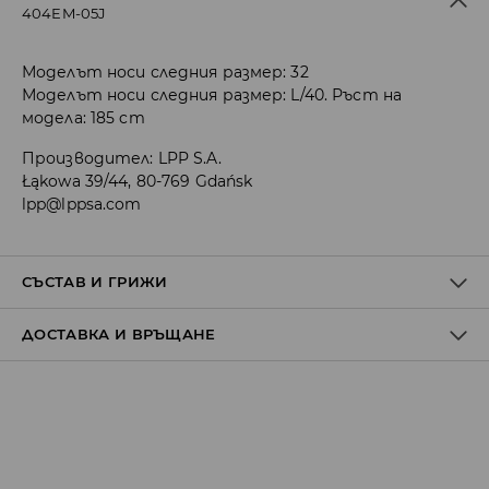
404EM-05J
Моделът носи следния размер: 32
Моделът носи следния размер: L/40. Ръст на
модела: 185 cm
Производител
:
LPP S.A.
Łąkowa 39/44, 80-769 Gdańsk
lpp@lppsa.com
СЪСТАВ И ГРИЖИ
ДОСТАВКА И ВРЪЩАНЕ
Материя І
:
99% ПАМУК, 1% ЕЛАСТАН
МОЖЕ ДА СЕ ПЕРЕ В ПЕРАЛНАТА МАШИНА, ПРИ
Политика на доставка
МАКСИМАЛНАТА ТЕМП. 30°С
ЗАБРАНЕНО Е ИЗБЕЛВАНЕТО
Доставка до стационарен магазин
от 5 до 9 работни дни
БЕЗПЛАТНА ДОСТАВКА
НЕ МОЖЕ ДА СЕ ИЗПОЛЗВА ЦЕНТРИФУГА