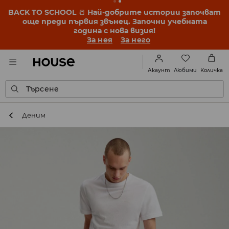
BACK TO SCHOOL
📒
Най-добрите истории започват
още преди първия звънец. Започни учебната
година с нова визия!
За нея
За него
Любими
Акаунт
Количка
Търсене
Деним