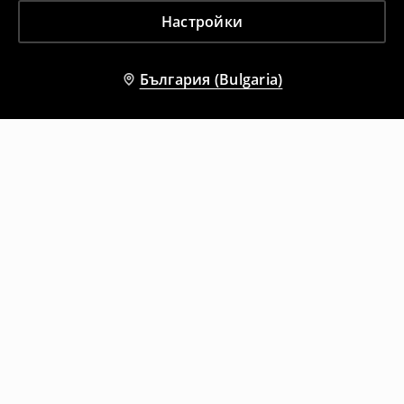
Настройки
България (Bulgaria)
Други клиенти също избраха