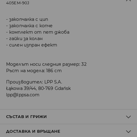
405EM-90J
закопчалка с цип
закопчалка с копче
комплект от пет джоба
гайки за колан
силен изпран ефект
Моделът носи следния размер: 32
Ръст на модела: 186 cm
Производител
:
LPP S.A.
Łąkowa 39/44, 80-769 Gdańsk
lpp@lppsa.com
СЪСТАВ И ГРИЖИ
ДОСТАВКА И ВРЪЩАНЕ
ПЪРВА МАТЕРИЯ
:
99% ПАМУК, 1% ЕЛАСТАН