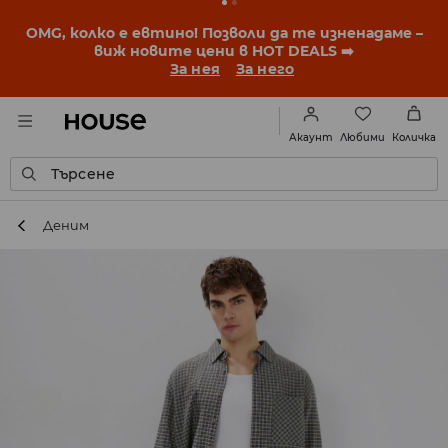
BACK TO SCHOOL
📒
Най-добрите истории започват
още преди първия звънец. Започни учебната
година с нова визия!
За нея
За него
Любими
Акаунт
Количка
Търсене
Деним