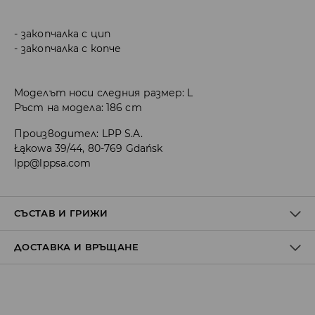
закопчалка с цип
закопчалка с копче
Моделът носи следния размер: L
Ръст на модела: 186 cm
Производител
:
LPP S.A.
Łąkowa 39/44, 80-769 Gdańsk
lpp@lppsa.com
СЪСТАВ И ГРИЖИ
ДОСТАВКА И ВРЪЩАНЕ
ПЪРВА МАТЕРИЯ
:
100% ПАМУК
ЗАБРАНЕНО Е ИЗБЕЛВАНЕТО
Политика на доставка
ДА СЕ ГЛАДИ ПРИ МАКСИМАЛНА ТЕМП. 110 С - БЕЗ ПАРА