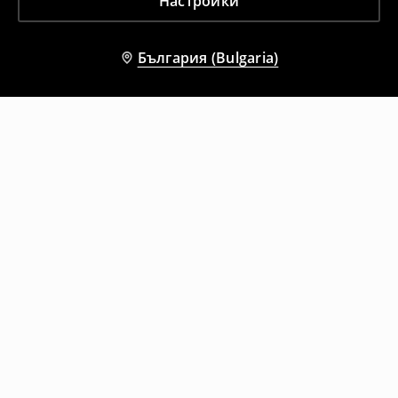
Настройки
България (Bulgaria)
Други клиенти също избраха