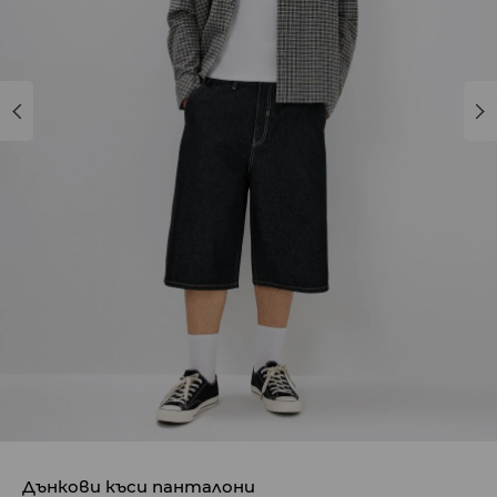
Дънкови къси панталони