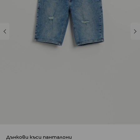
Дънкови къси панталони