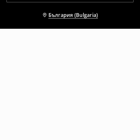
България (Bulgaria)
Други клиенти също избраха