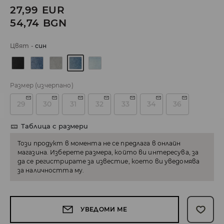
27,99
EUR
54,74
BGN
Цвят
-
cин
Размер
(изчерпано)
29
30
31
32
33
34
36
Таблица с размери
Този продукт в момента не се предлага в онлайн
магазина. Изберете размера, който ви интересува, за
да се регистрирате за известие, което ви уведомява
за наличността му.
УВЕДОМИ МЕ