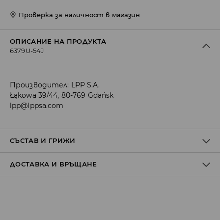
Проверка за наличност в магазин
ОПИСАНИЕ НА ПРОДУКТА
6379U-54J
Производител
:
LPP S.A.
Łąkowa 39/44, 80-769 Gdańsk
lpp@lppsa.com
СЪСТАВ И ГРИЖИ
ДОСТАВКА И ВРЪЩАНЕ
Материя І
:
99% ПАМУК, 1% ЕЛАСТАН
МОЖЕ ДА СЕ ПЕРЕ В ПЕРАЛНАТА МАШИНА, ПРИ
Политика на доставка
МАКСИМАЛНАТА ТЕМП. 30°С
ЗАБРАНЕНО Е ИЗБЕЛВАНЕТО
Доставка до стационарен магазин