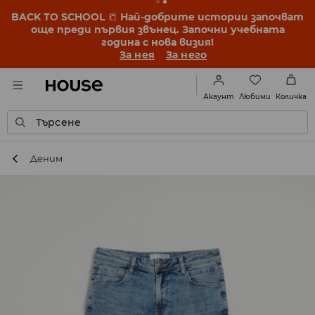
BACK TO SCHOOL
📒
Най-добрите истории започват
още преди първия звънец. Започни учебната
година с нова визия!
За нея
За него
Любими
Акаунт
Количка
Търсене
Деним