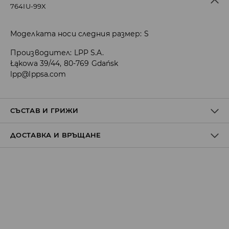
764IU-99X
Моделката носи следния размер: S
Производител
:
LPP S.A.
Łąkowa 39/44, 80-769 Gdańsk
lpp@lppsa.com
СЪСТАВ И ГРИЖИ
ДОСТАВКА И ВРЪЩАНЕ
85% ПОЛИЕСТЕР, 15% ЕЛАСТАН
Политика на доставка
Доставка до стационарен магазин
от 5 до 9 работни дни
БЕЗПЛАТНА ДОСТАВКА
Доставка до автомат на BOX NOW
от 5 до 9 работни дни
2.59 EUR / BGN 5.07*