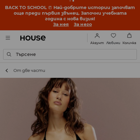
BACK TO SCHOOL
📒
Най-добрите истории започват
още преди първия звънец. Започни учебната
година с нова визия!
За нея
За него
Любими
Акаунт
Количка
Търсене
От две части