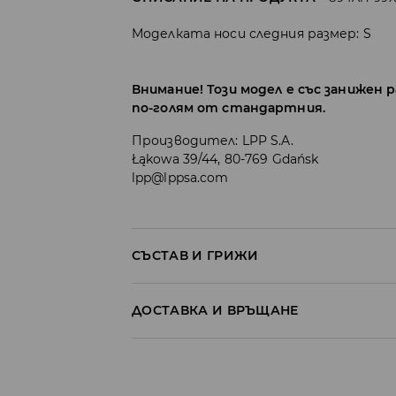
Моделката носи следния размер: S
Внимание! Този модел е със занижен 
по-голям от стандартния.
Производител
:
LPP S.A.
Łąkowa 39/44, 80-769 Gdańsk
lpp@lppsa.com
СЪСТАВ И ГРИЖИ
ПЪРВА МАТЕРИЯ
:
15% ЕЛАСТАН, 85% ПОЛИЕ
ДОСТАВКА И ВРЪЩАНЕ
ПЪРВА ПОДПЛАТА
:
100% ПОЛИЕСТЕР
Политика на доставка
ЗАБРАНЕНО Е ИЗБЕЛВАНЕТО
ДА НЕ СЕ ГЛАДИ
Доставка до стационарен магазин