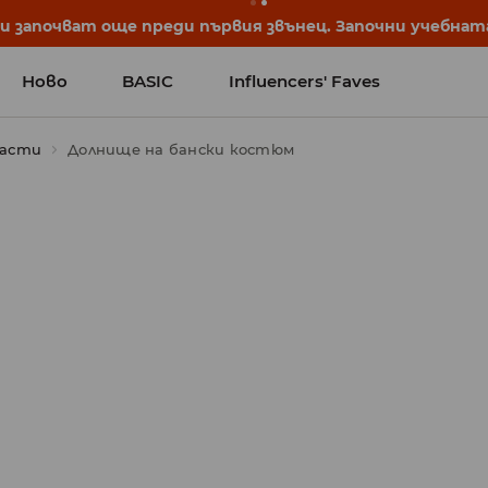
започват още преди първия звънец. Започни учебната 
Ново
BASIC
Influencers' Faves
части
Долнище на бански костюм