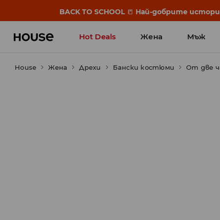
BACK TO SCHOOL
📒
Най-добрите истории 
Hot Deals
Жена
Мъж
House
Жена
Дрехи
Бански костюми
От две 