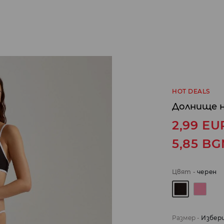
HOT DEALS
Долнище н
2,99
EU
5,85
BG
Цвят
-
черeн
Размер
-
Избер