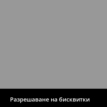
Можете да върнете продукти безпла
стационарните магазини на House и 
връщане (с изключение на разсрочени 
⟶
Подробни правила за връщане
Разрешаване на бисквитки