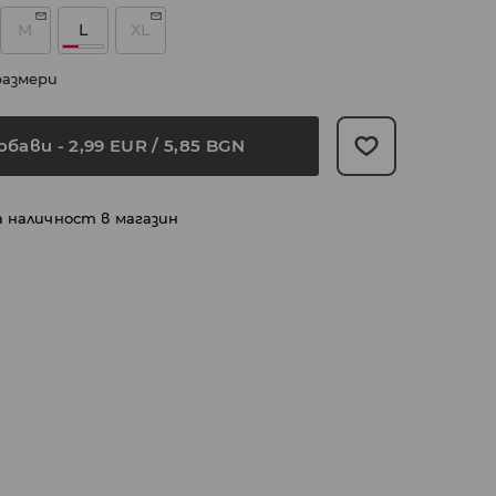
M
L
XL
размери
обави
-
2,99
EUR
/ 5,85 BGN
а наличност в магазин