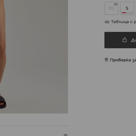
XS
S
Таблица с 
Д
Проверка з
X