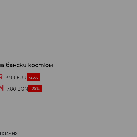
а бански костюм
R
-25%
3,99
EUR
N
-25%
7,80
BGN
и размер