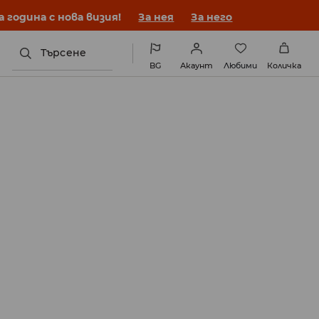
година с нова визия!
За нея
За него
Търсене
BG
Акаунт
Любими
Количка