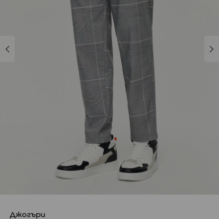
Джогъри