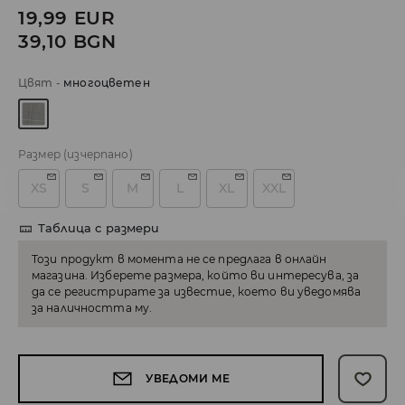
19,99
EUR
39,10
BGN
Цвят
-
многоцветен
Размер
(изчерпано)
XS
S
M
L
XL
XXL
Таблица с размери
Този продукт в момента не се предлага в онлайн
магазина. Изберете размера, който ви интересува, за
да се регистрирате за известие, което ви уведомява
за наличността му.
УВЕДОМИ МЕ