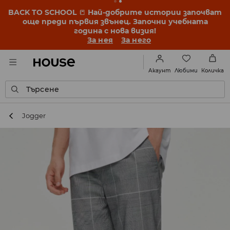
BACK TO SCHOOL
📒
Най-добрите истории започват
още преди първия звънец. Започни учебната
година с нова визия!
За нея
За него
Любими
Акаунт
Количка
Търсене
Jogger