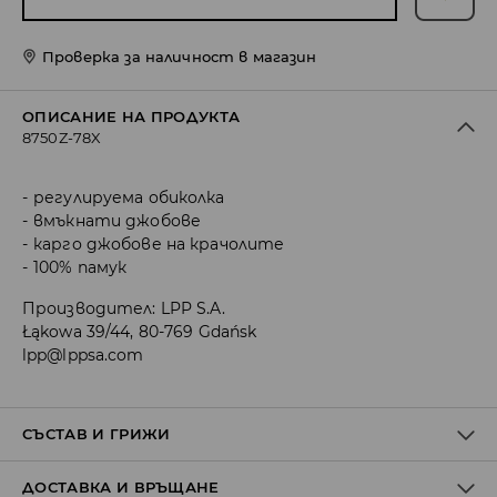
Проверка за наличност в магазин
ОПИСАНИЕ НА ПРОДУКТА
8750Z-78X
регулируема обиколка
вмъкнати джобове
карго джобове на крачолите
100% памук
Производител
:
LPP S.A.
Łąkowa 39/44, 80-769 Gdańsk
lpp@lppsa.com
СЪСТАВ И ГРИЖИ
ДОСТАВКА И ВРЪЩАНЕ
ПЪРВА МАТЕРИЯ
:
100% ПАМУК