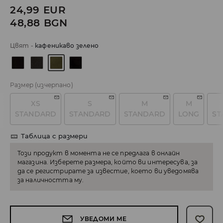
24,99
EUR
48,88
BGN
Цвят
-
кафеникаво зелено
Размер
(изчерпано)
XS
S
M
M
STANDARD
STANDARD
STANDARD
LONG
ST
Таблица с размери
Този продукт в момента не се предлага в онлайн
магазина. Изберете размера, който ви интересува, за
да се регистрирате за известие, което ви уведомява
за наличността му.
УВЕДОМИ МЕ