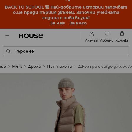
BACK TO SCHOOL 🎒 Най-добрите истории започват
още преди първия звънец. Започни учебната
година с нова визия!
За нея
За него
Любими
Акаунт
Количка
Търсене
use
Мъж
Дрехи
Панталони
Джогъри с cargo джобов