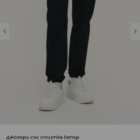
Джогъри със сплитка кепър