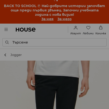
BACK TO SCHOOL
📒
Най-добрите истории започват
още преди първия звънец. Започни учебната
година с нова визия!
За нея
За него
Любими
Акаунт
Количка
Търсене
Jogger