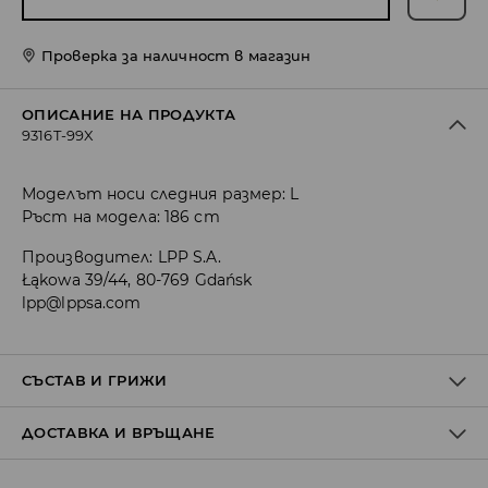
Проверка за наличност в магазин
ОПИСАНИЕ НА ПРОДУКТА
9316T-99X
Моделът носи следния размер: L
Ръст на модела: 186 cm
Производител
:
LPP S.A.
Łąkowa 39/44, 80-769 Gdańsk
lpp@lppsa.com
СЪСТАВ И ГРИЖИ
ДОСТАВКА И ВРЪЩАНЕ
Материя І
:
98% ПАМУК, 2% ЕЛАСТАН
МОЖЕ ДА СЕ ПЕРЕ В ПЕРАЛНАТА МАШИНА, ПРИ