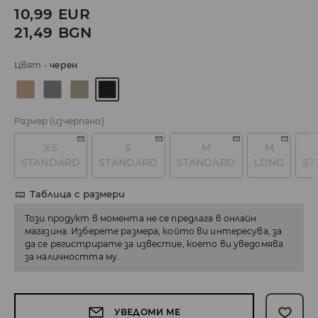
10,99
EUR
21,49
BGN
Цвят
-
черeн
Размер
(изчерпано)
XS
S
M
M
STANDARD
STANDARD
STANDARD
LONG
ST
Таблица с размери
Този продукт в момента не се предлага в онлайн
магазина. Изберете размера, който ви интересува, за
да се регистрирате за известие, което ви уведомява
за наличността му.
УВЕДОМИ МЕ