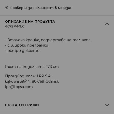
Проверка за наличност в магазин
ОПИСАНИЕ НА ПРОДУКТА
4672P-MLC
вталена кройка, подчертаваща талията,
с широки презрамки
остро деколте
Ръст на моделката: 173 cm
Производител
:
LPP S.A.
Łąkowa 39/44, 80-769 Gdańsk
lpp@lppsa.com
СЪСТАВ И ГРИЖИ