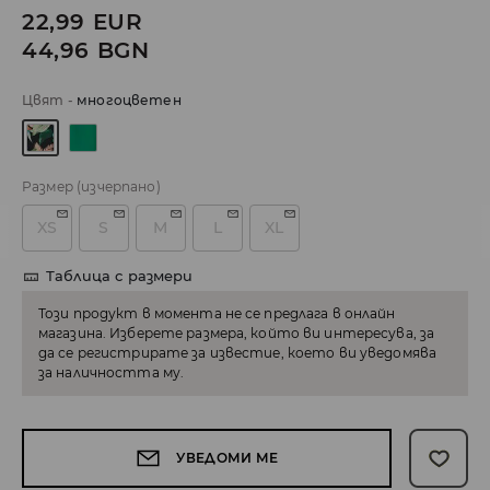
22,99
EUR
44,96
BGN
Цвят
-
многоцветен
Размер
(изчерпано)
XS
S
M
L
XL
Таблица с размери
Този продукт в момента не се предлага в онлайн
магазина. Изберете размера, който ви интересува, за
да се регистрирате за известие, което ви уведомява
за наличността му.
УВЕДОМИ МЕ