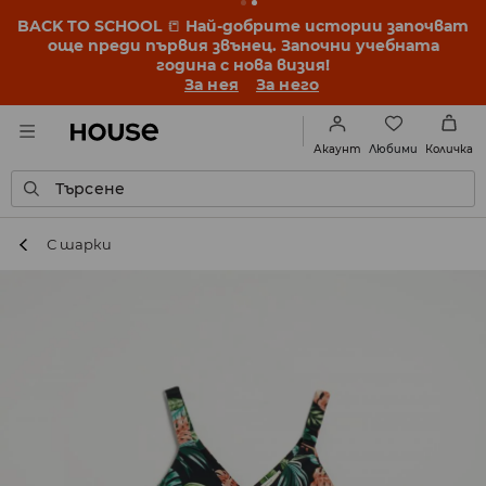
BACK TO SCHOOL
📒
Най-добрите истории започват
още преди първия звънец. Започни учебната
година с нова визия!
За нея
За него
Любими
Акаунт
Количка
Търсене
С шарки