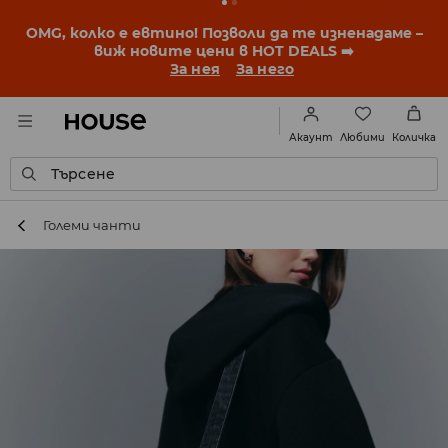
OMG, колко е евтино! Позволи да те изненадаме –
виж новите цени в HOT DEALS ➡️
За нея
За него
Любими
Акаунт
Количка
Търсене
Големи чанти