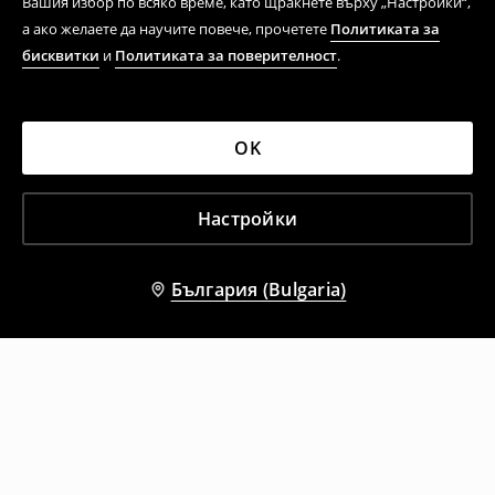
Вашия избор по всяко време, като щракнете върху „Настройки“,
а ако желаете да научите повече, прочетете
Политиката за
бисквитки
и
Политиката за поверителност
.
OK
Настройки
България (Bulgaria)