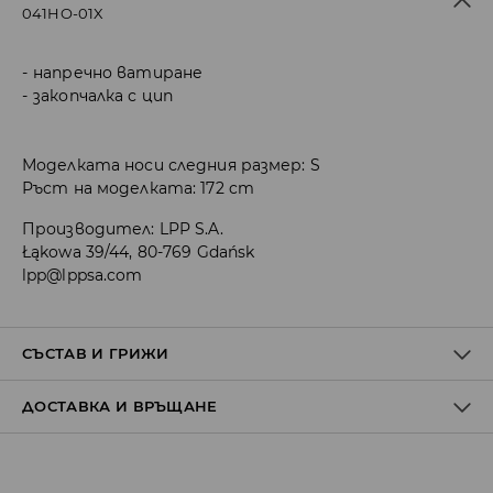
041HO-01X
напречно ватиране
закопчалка с цип
Моделката носи следния размер: S
Ръст на моделката: 172 cm
Производител
:
LPP S.A.
Łąkowa 39/44, 80-769 Gdańsk
lpp@lppsa.com
СЪСТАВ И ГРИЖИ
ДОСТАВКА И ВРЪЩАНЕ
ПЪРВА МАТЕРИЯ
:
100% ПОЛИАМИД
ПЪЛНЕЖ
:
100% ПОЛИЕСТЕР
ПЪРВА ПОДПЛАТА
:
100% ПОЛИАМИД
Политика на доставка
ВНИМАТЕЛНО ПОЧИСТВАНЕ С ИЗПОЛЗВАНЕ НА