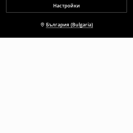
Настройки
България (Bulgaria)
Други клиенти също избраха