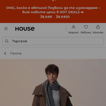
BACK TO SCHOOL
📒
Най-добрите истории започват
още преди първия звънец. Започни учебната
година с нова визия!
За нея
За него
Любими
Акаунт
Количка
Търсене
Палта