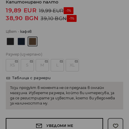
Капитонирано палто
19,89
EUR
19,99
EUR
-1%
38,90
BGN
39,10
BGN
-1%
Цвят
-
кaфяв
Размер
(изчерпано)
XS
S
M
L
XL
Таблица с размери
Този продукт в момента не се предлага в онлайн
магазина. Изберете размера, който ви интересува, за
да се регистрирате за известие, което ви уведомява
за наличността му.
УВЕДОМИ МЕ