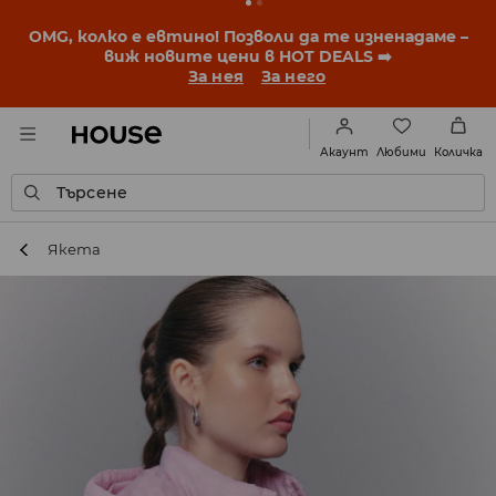
BACK TO SCHOOL
📒
Най-добрите истории започват
още преди първия звънец. Започни учебната
година с нова визия!
За нея
За него
Любими
Акаунт
Количка
Търсене
Якета