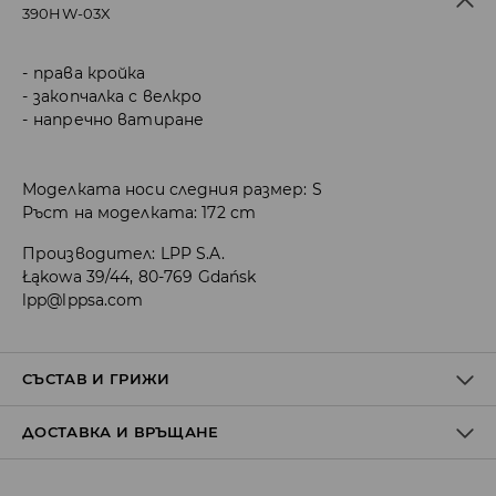
390HW-03X
права кройка
закопчалка с велкро
напречно ватиране
Моделката носи следния размер: S
Ръст на моделката: 172 cm
Производител
:
LPP S.A.
Łąkowa 39/44, 80-769 Gdańsk
lpp@lppsa.com
СЪСТАВ И ГРИЖИ
ДОСТАВКА И ВРЪЩАНЕ
ПЪРВА МАТЕРИЯ
:
100% ПОЛИАМИД
ПЪЛНЕЖ
:
100% ПОЛИЕСТЕР
ПЪРВА ПОДПЛАТА
:
100% ПОЛИАМИД
Политика на доставка