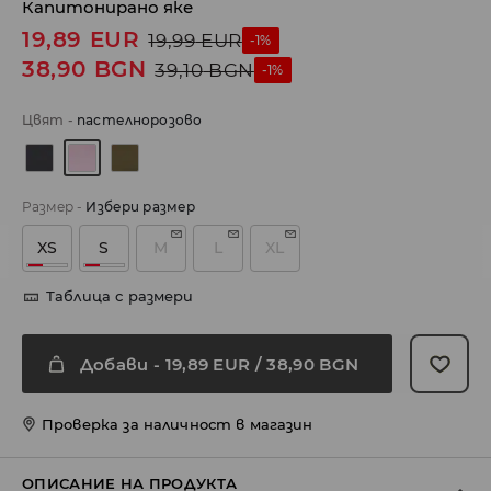
Капитонирано яке
19,89
EUR
19,99
EUR
-1%
38,90
BGN
39,10
BGN
-1%
Цвят
-
пастелнорозово
Размер
-
Избери размер
XS
S
M
L
XL
Таблица с размери
Добави
-
19,89
EUR
/ 38,90 BGN
Проверка за наличност в магазин
ОПИСАНИЕ НА ПРОДУКТА