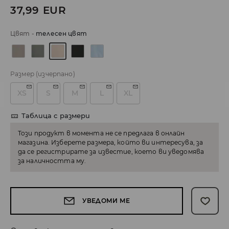
37,99
EUR
Цвят
-
телесен цвят
Размер
(изчерпано)
XS
S
M
L
XL
Таблица с размери
Този продукт в момента не се предлага в онлайн
магазина. Изберете размера, който ви интересува, за
да се регистрирате за известие, което ви уведомява
за наличността му.
УВЕДОМИ МЕ