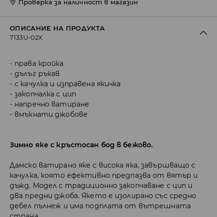
Проверка за наличност в магазин
ОПИСАНИЕ НА ПРОДУКТА
7133U-02X
права кройка
дълъг ръкав
с качулка и изправена якичка
закопчалка с цип
напречно ватиране
вмъкнати джобове
Зимно яке с кръстосан бод в бежово.
Дамско ватирано яке с висока яка, завършващо с
качулка, която ефективно предпазва от вятър и
дъжд. Модел с традиционно закопчаване с цип и
два предни джоба. Якето е изолирано със средно
дебел пълнеж и има подплата от вътрешната
страна.