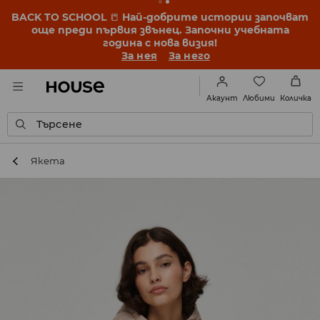
BACK TO SCHOOL
📒
Най-добрите истории започват
още преди първия звънец. Започни учебната
година с нова визия!
За нея
За него
Любими
Акаунт
Количка
Търсене
Якета