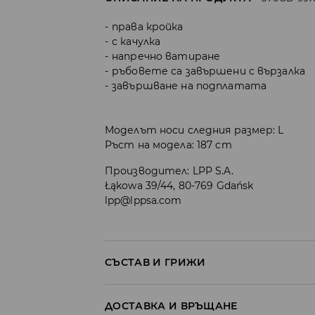
права кройка
с качулка
напречно ватиране
ръбовете са завършени с вързалка
завършване на подплатата
Моделът носи следния размер: L
Ръст на модела: 187 cm
Производител
:
LPP S.A.
Łąkowa 39/44, 80-769 Gdańsk
lpp@lppsa.com
СЪСТАВ И ГРИЖИ
ПЪРВА МАТЕРИЯ
:
100% ПОЛИЕСТЕР
ДОСТАВКА И ВРЪЩАНЕ
ВТОРА МАТЕРИЯ
:
94% ПОЛИЕСТЕР, 6% ЕЛАС