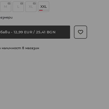
M
L
XL
XXL
размери
бави
-
12,99
EUR
/ 25,41 BGN
а наличност в магазин