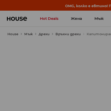
BACK TO SCHOOL
📒
Най-добрите истории 
Hot Deals
Жена
Мъж
House
Мъж
Дрехи
Връхни дрехи
Капитониран