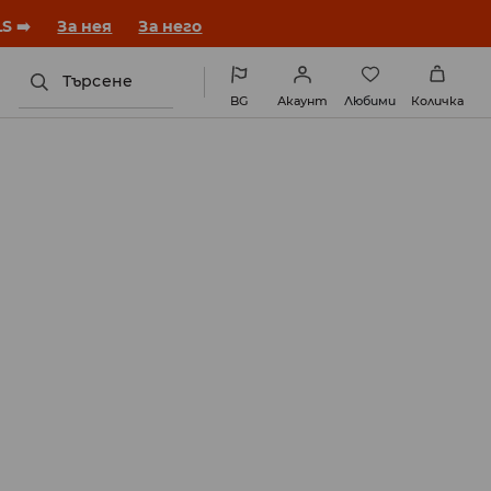
година с нова визия!
За нея
За него
Търсене
BG
Акаунт
Любими
Количка