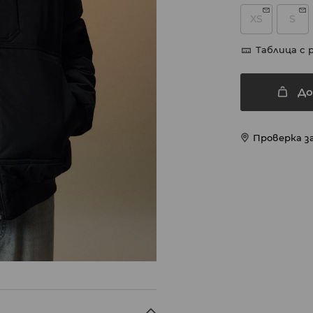
XS
S
Таблица с 
До
Проверка з
X