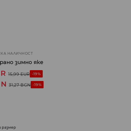
КА НАЛИЧНОСТ
ано зимно яке
UR
-19%
15,99
EUR
GN
-19%
31,27
BGN
и размер