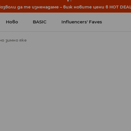
започват още преди първия звънец. Започни учебната 
Ново
BASIC
Influencers' Faves
о зимно яке