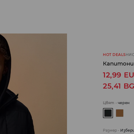
HOT DEALS
НИС
Капитонир
12,99
E
25,41
B
Цвят
-
черeн
Размер
-
Избер