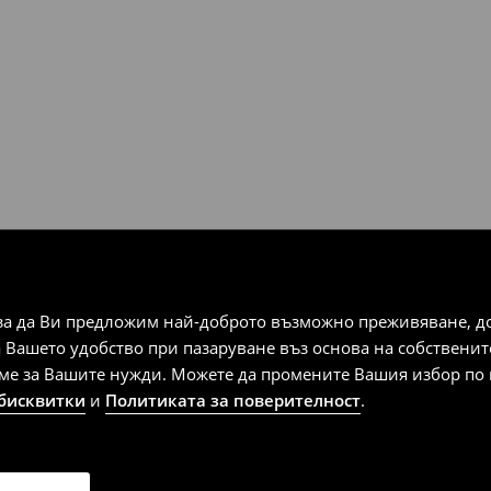
за да Ви предложим най-доброто възможно преживяване, док
а Вашето удобство при пазаруване въз основа на собствени
аме за Вашите нужди. Можете да промените Вашия избор по в
 бисквитки
и
Политиката за поверителност
.