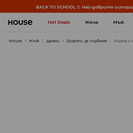
BACK TO SCHOOL
📒
Най-добрите истории 
Hot Deals
Жена
Мъж
House
Мъж
Дрехи
Шорти за плуване
Кърпа с