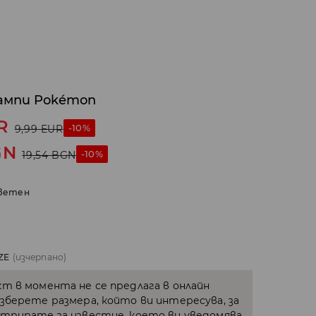
ампи Pokémon
R
-10%
9,99
EUR
GN
-10%
19,54
BGN
ветен
ZE
(изчерпано)
кт в момента не се предлага в онлайн
Изберете размера, който ви интересува, за
стрирате за известие, което ви уведомява