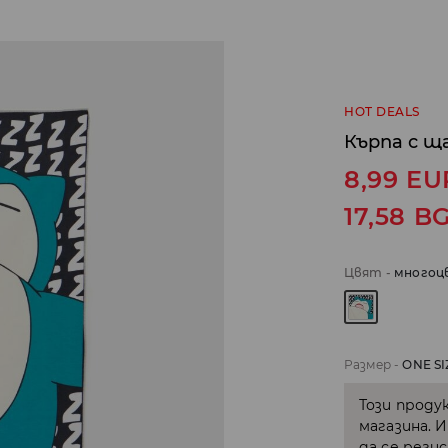
HOT DEALS
Кърпа с щ
8,99
EU
17,58
B
Цвят
-
многоц
Размер
-
ONE SI
Този проду
магазина. 
да се реги