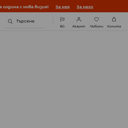
година с нова визия!
За нея
За него
Търсене
BG
Акаунт
Любими
Количка