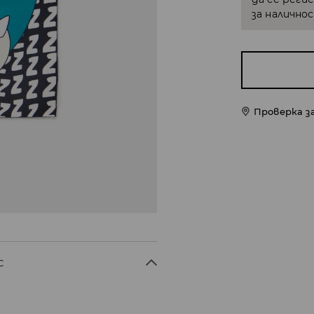
за налично
Проверка з
C