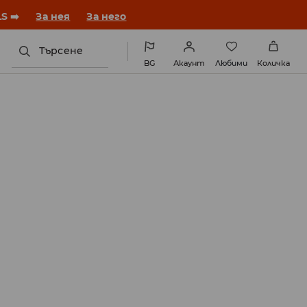
година с нова визия!
За нея
За него
Търсене
BG
Акаунт
Любими
Количка