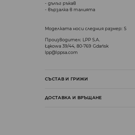
дълъг ръкав
вързалка в талията
Моделката носи следния размер: S
Производител
:
LPP S.A.
Łąkowa 39/44, 80-769 Gdańsk
lpp@lppsa.com
СЪСТАВ И ГРИЖИ
Материя І
:
90% ПОЛИАМИД, 10% ЕЛАСТАН
ДОСТАВКА И ВРЪЩАНЕ
МОЖЕ ДА СЕ ПЕРЕ В ПЕРАЛНАТА МАШ
Политика на доставка
30° С - ФИН ПРОЦЕС
ЗАБРАНЕНО Е ИЗБЕЛВАНЕТО
Доставка до стационарен магазин
от 5 до 9 работни дни
БЕЗПЛАТНА Д
НЕ МОЖЕ ДА СЕ ИЗПОЛЗВА ЦЕНТРИФУ