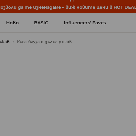
започват още преди първия звънец. Започни учебната 
Ново
BASIC
Influencers' Faves
ъкав
Къса блуза с дълъг ръкав