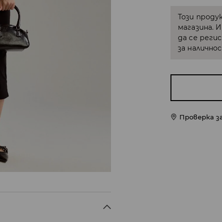
Този проду
магазина. 
да се реги
за налично
Проверка з