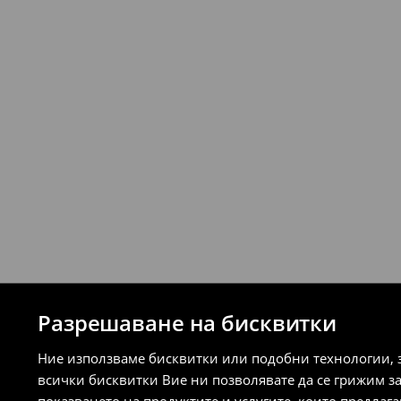
стационарните магазини на House и 
връщане (с изключение на разсрочени 
⟶
Подробни правила за връщане
Разрешаване на бисквитки
Ние използваме бисквитки или подобни технологии, 
всички бисквитки Вие ни позволявате да се грижим з