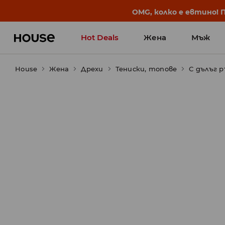
BACK TO SCHOOL
📒
Най-добрите истории 
Hot Deals
Жена
Мъж
House
Жена
Дрехи
Тениски, топове
С дълъг р