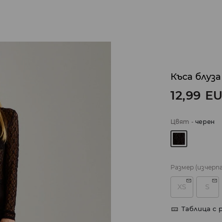
Къса блуза
12,99
E
Цвят
-
черeн
Размер
(изчерп
XS
S
Таблица с 