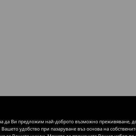
чрез избрани методи за
плащания).
за да Ви предложим най-доброто възможно преживяване, док
а Вашето удобство при пазаруване въз основа на собствени