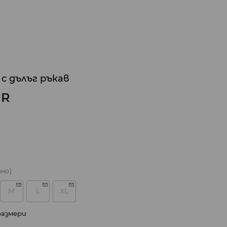
 с дълъг ръкав
UR
ано)
M
L
XL
размери