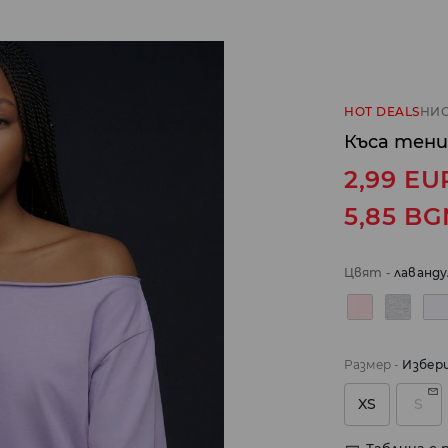
HOT DEALS
НИС
Къса тени
2,99
EU
5,85
BG
Цвят
-
лаванду
Размер
-
Избер
XS
S