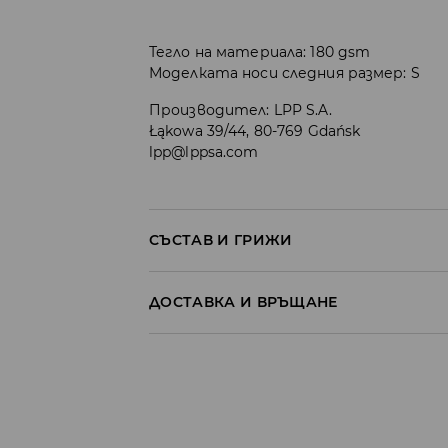
Тегло на материала: 180 gsm
Моделката носи следния размер: S
Производител
:
LPP S.A.
Łąkowa 39/44, 80-769 Gdańsk
lpp@lppsa.com
СЪСТАВ И ГРИЖИ
ПЪРВА МАТЕРИЯ
:
100% ПАМУК
ДОСТАВКА И ВРЪЩАНЕ
ДА СЕ ОФОРМИ СЛЕД ПРАНЕ И ДА СЕ СУШИ
Политика на доставка
Доставка до стационарен магазин
от 5 до 9 работни дни
БЕЗПЛАТНА Д
Доставка до автомат на BOX NOW