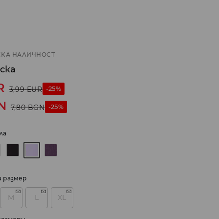
КА НАЛИЧНОСТ
ска
R
-25%
3,99
EUR
N
-25%
7,80
BGN
ла
и размер
M
L
XL