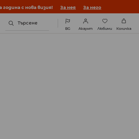
година с нова визия!
За нея
За него
Търсене
BG
Акаунт
Любими
Количка