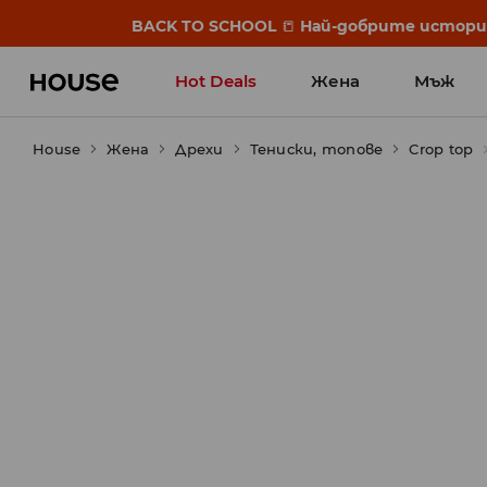
BACK TO SCHOOL
📒
Най-добрите истории 
Hot Deals
Жена
Мъж
House
Жена
Дрехи
Тениски, топове
Crop top