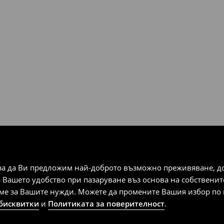
за да Ви предложим най-доброто възможно преживяване, док
а Вашето удобство при пазаруване въз основа на собствени
аме за Вашите нужди. Можете да промените Вашия избор по в
 бисквитки
и
Политиката за поверителност
.