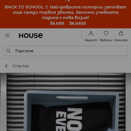
BACK TO SCHOOL
📒
Най-добрите истории започват
още преди първия звънец. Започни учебната
година с нова визия!
За нея
За него
Любими
Акаунт
Количка
Търсене
Crop top