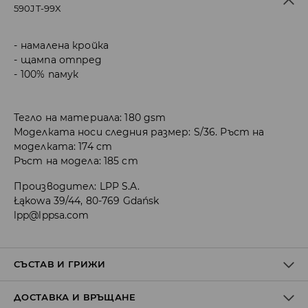
590JT-99X
намалена кройка
щампа отпред
100% памук
Тегло на материала: 180 gsm
Моделката носи следния размер: S/36. Ръст на
моделката: 174 cm
Ръст на модела: 185 cm
Производител
:
LPP S.A.
Łąkowa 39/44, 80-769 Gdańsk
lpp@lppsa.com
СЪСТАВ И ГРИЖИ
ДОСТАВКА И ВРЪЩАНЕ
Материя І
:
100% ПАМУК