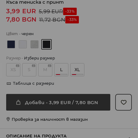
Къса тениска с принт
3,99
EUR
5,99
EUR
-33%
7,80
BGN
11,72
BGN
-33%
Цвят
-
черeн
Размер
-
Избери размер
XS
S
M
L
XL
Таблица с размери
Добави
-
3,99
EUR
/ 7,80 BGN
Проверка за наличност в магазин
ОПИСАНИЕ НА ПРОДУКТА