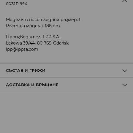
003JP-99X
Моделът носи следния размер: L
Ръст на модела: 188 cm
Производител
:
LPP S.A.
Łąkowa 39/44, 80-769 Gdańsk
lpp@lppsa.com
СЪСТАВ И ГРИЖИ
ДОСТАВКА И ВРЪЩАНЕ
ПЪРВА МАТЕРИЯ
:
100% ПОЛИЕСТЕР
ВТОРА МАТЕРИЯ
:
80% ПОЛИЕСТЕР, 20% ЕЛАСТАН
Политика на доставка
ПЕРЕТЕ С ПОДОБНИ ЦВЕТОВЕ
ЗАБРАНЕНО Е ИЗБЕЛВАНЕТО
Доставка до стационарен магазин
от 5 до 9 работни дни
БЕЗПЛАТНА ДОСТАВКА
ДА НЕ СЕ ГЛАДИ
Доставка до автомат на BOX NOW
ЗАБРАНЕНО ХИМИЧЕСКО ЧИСТЕНЕ