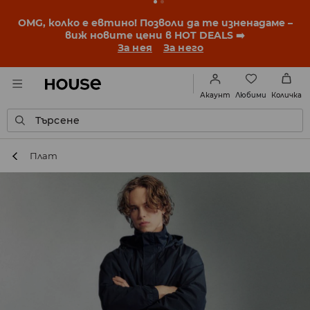
OMG, колко е евтино! Позволи да те изненадаме –
виж новите цени в HOT DEALS ➡️
За нея
За него
Любими
Акаунт
Количка
Търсене
Плат