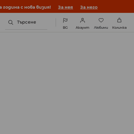
година с нова визия!
За нея
За него
Търсене
BG
Акаунт
Любими
Количка