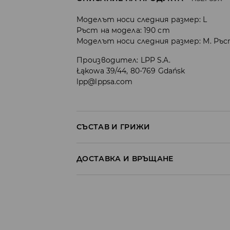
Моделът носи следния размер: L
Ръст на модела: 190 cm
Моделът носи следния размер: M. Ръст
Производител
:
LPP S.A.
Łąkowa 39/44, 80-769 Gdańsk
lpp@lppsa.com
СЪСТАВ И ГРИЖИ
ПЪРВА МАТЕРИЯ
:
98% ПАМУК, 2% ЕЛАСТАН
ДОСТАВКА И ВРЪЩАНЕ
ПЪРВА ПОДПЛАТА
:
100% ПАМУК
Политика на доставка
ПЕРЕТЕ С ПОДОБНИ ЦВЕТОВЕ
ЗАБРАНЕНО Е ИЗБЕЛВАНЕТО
Доставка до стационарен магазин
от 5 до 9 работни дни
БЕЗПЛАТНА Д
ДА НЕ СЕ ГЛАДИ
Доставка до автомат на BOX NOW