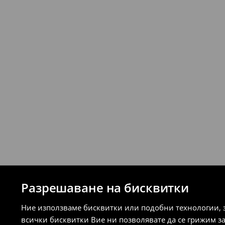
връщане (с изключение на разсрочени 
⟶
Подробни правила за връщане
Разрешаване на бисквитки
Ние използваме бисквитки или подобни технологии, 
всички бисквитки Вие ни позволявате да се грижим з