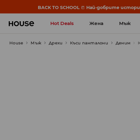
BACK TO SCHOOL
📒
Най-добрите истории 
Hot Deals
Жена
Мъж
House
Мъж
Дрехи
Къси панталони
Деним