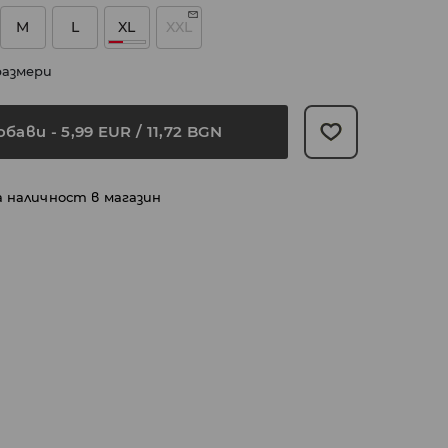
M
L
XL
XXL
размери
обави
-
5,99
EUR
/ 11,72 BGN
а наличност в магазин