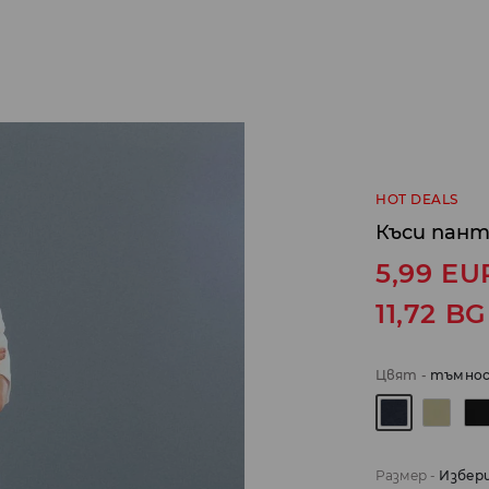
HOT DEALS
Къси пан
5,99
EU
11,72
BG
Цвят
-
тъмнос
Размер
-
Избер