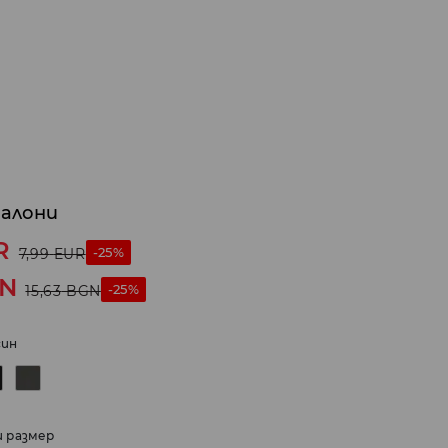
талони
R
-25%
7,99
EUR
N
-25%
15,63
BGN
ин
и размер