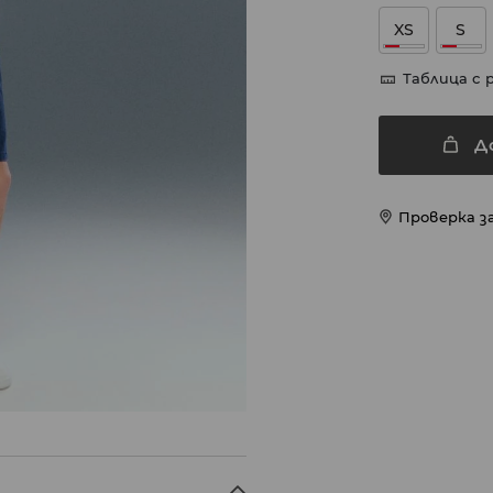
XS
S
Таблица с 
Д
Проверка з