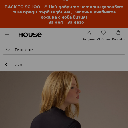
BACK TO SCHOOL
📒
Най-добрите истории започват
още преди първия звънец. Започни учебната
година с нова визия!
За нея
За него
Любими
Акаунт
Количка
Търсене
Плат