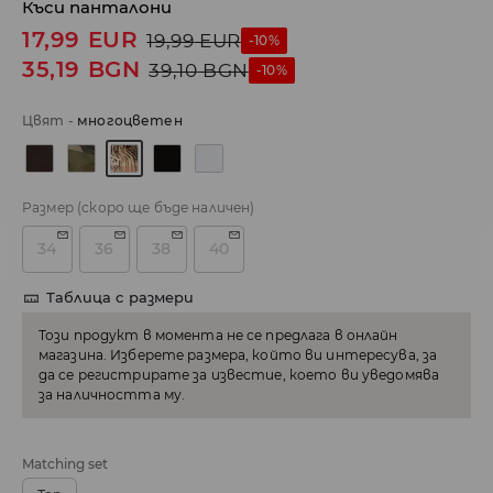
Къси панталони
17,99
EUR
19,99
EUR
-10%
35,19
BGN
39,10
BGN
-10%
Цвят
-
многоцветен
Размер
(скоро ще бъде наличен)
34
36
38
40
Таблица с размери
Този продукт в момента не се предлага в онлайн
магазина. Изберете размера, който ви интересува, за
да се регистрирате за известие, което ви уведомява
за наличността му.
Matching set