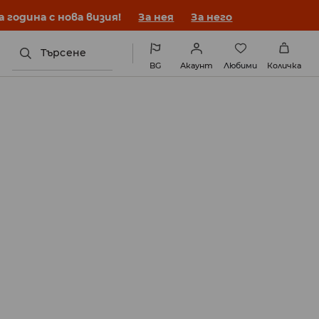
година с нова визия!
За нея
За него
Търсене
BG
Акаунт
Любими
Количка