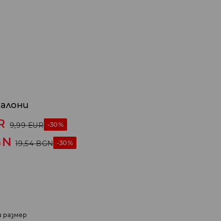
талони
R
-30%
9,99
EUR
GN
-30%
19,54
BGN
и размер