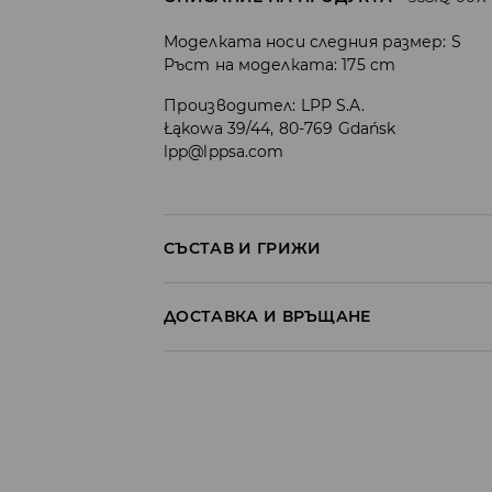
Моделката носи следния размер: S
Ръст на моделката: 175 cm
Производител
:
LPP S.A.
Łąkowa 39/44, 80-769 Gdańsk
lpp@lppsa.com
СЪСТАВ И ГРИЖИ
ДОСТАВКА И ВРЪЩАНЕ
Политика на доставка
Доставка до стационарен магазин
от 5 до 9 работни дни
БЕЗПЛАТНА Д
Доставка до автомат на BOX NOW
от 5 до 9 работни дни
2.59 EUR / BGN 