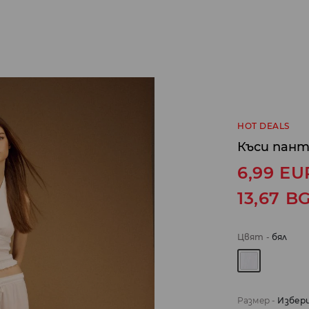
HOT DEALS
Къси пан
6,99
EU
13,67
B
Цвят
-
бял
Размер
-
Избер