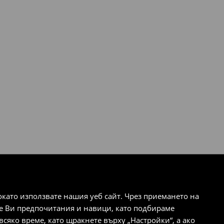
ато използвате нашия уеб сайт. Чрез приемането на
те Ви предпочитания и навици, като подбираме
сяко време, като щракнете върху „Настройки“, а ако