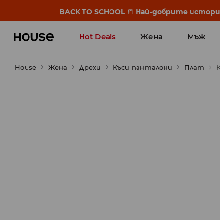
BACK TO SCHOOL
📒
Най-добрите истории 
Hot Deals
Жена
Мъж
House
Жена
Дрехи
Къси панталони
Плат