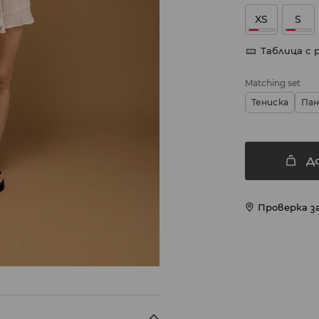
XS
S
Таблица с 
Matching set
Тениска
Па
Д
Проверка з