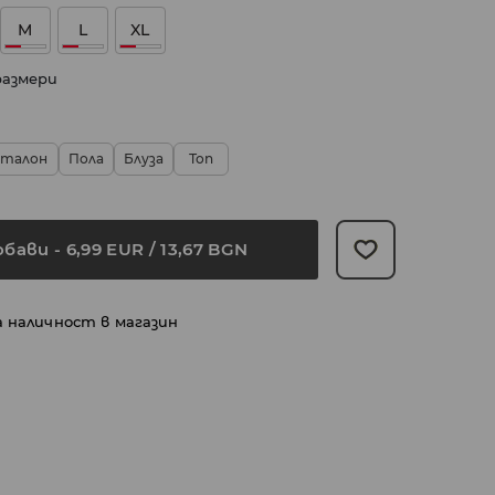
M
L
XL
размери
нталон
Пола
Блуза
Топ
обави
-
6,99
EUR
/ 13,67 BGN
а наличност в магазин