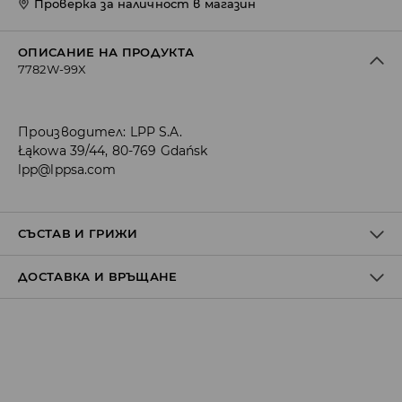
Проверка за наличност в магазин
ОПИСАНИЕ НА ПРОДУКТА
7782W-99X
Производител
:
LPP S.A.
Łąkowa 39/44, 80-769 Gdańsk
lpp@lppsa.com
СЪСТАВ И ГРИЖИ
ДОСТАВКА И ВРЪЩАНЕ
Материя І
:
98% ПАМУК, 2% ЕЛАСТАН
МОЖЕ ДА СЕ ПЕРЕ В ПЕРАЛНАТА МАШИНА, ПРИ
Политика на доставка
МАКСИМАЛНАТА ТЕМП. 30°С
ЗАБРАНЕНО Е ИЗБЕЛВАНЕТО
Доставка до стационарен магазин
от 5 до 9 работни дни
БЕЗПЛАТНА ДОСТАВКА
НЕ МОЖЕ ДА СЕ ИЗПОЛЗВА ЦЕНТРИФУГА