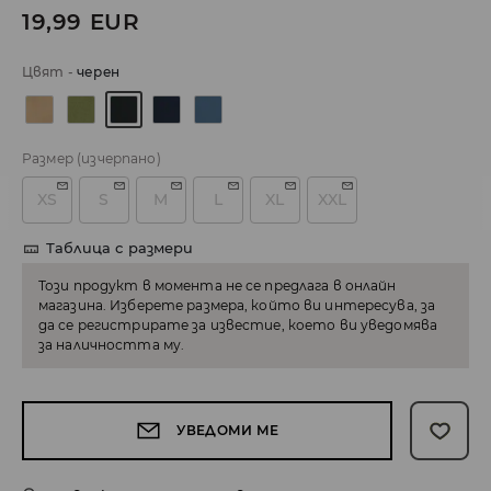
19,99
EUR
Цвят
-
черeн
Размер
(изчерпано)
XS
S
M
L
XL
XXL
Таблица с размери
Този продукт в момента не се предлага в онлайн
магазина. Изберете размера, който ви интересува, за
да се регистрирате за известие, което ви уведомява
за наличността му.
УВЕДОМИ МЕ