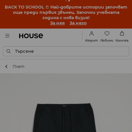
BACK TO SCHOOL
📒
Най-добрите истории започват
още преди първия звънец. Започни учебната
година с нова визия!
За нея
За него
Любими
Акаунт
Количка
Търсене
Плат