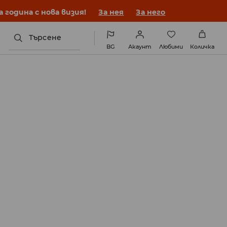
година с нова визия!
За нея
За него
Търсене
BG
Акаунт
Любими
Количка