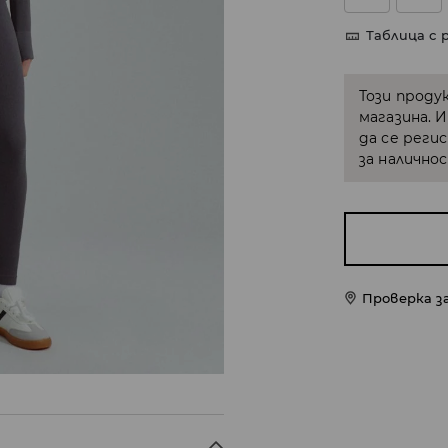
Таблица с 
Този проду
магазина. 
да се реги
за налично
Проверка з