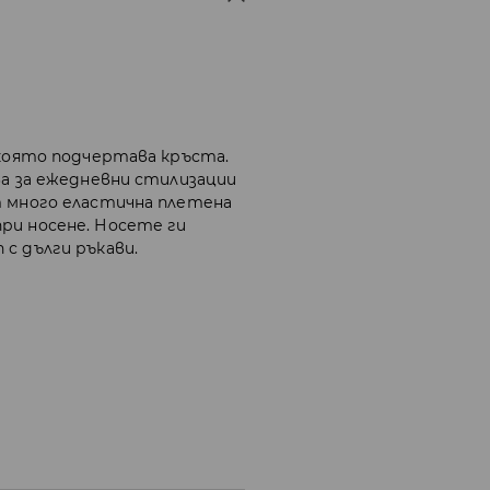
 която подчертава кръста.
ва за ежедневни стилизации
т много еластична плетена
ри носене. Носете ги
с дълги ръкави.