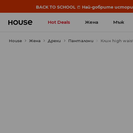
BACK TO SCHOOL
📒
Най-добрите истории 
Hot Deals
Жена
Мъж
House
Жена
Дрехи
Панталони
Клин high wais