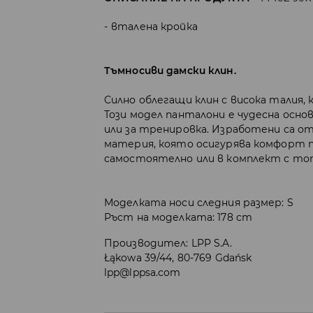
вталена кройка
Тъмносиви дамски клин.
Силно облегащи клин с висока талия,
Този модел панталони е чудесна осно
или за тренировка. Изработени са о
материя, която осигурява комфорт п
самостоятелно или в комплект с топ 
Моделката носи следния размер: S
Ръст на моделката: 178 cm
Производител
:
LPP S.A.
Łąkowa 39/44, 80-769 Gdańsk
lpp@lppsa.com