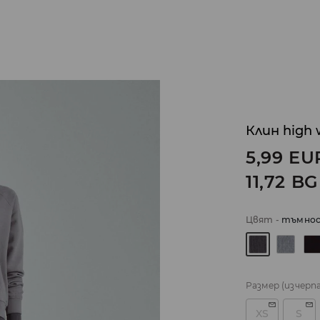
Клин high 
5,99
EU
11,72
BG
Цвят
-
тъмнос
Размер
(изчерп
XS
S