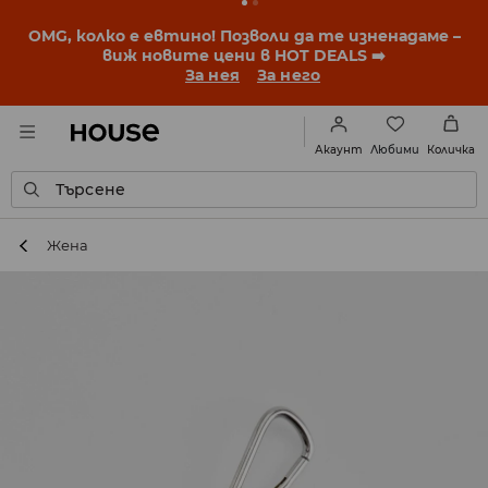
OMG, колко е евтино! Позволи да те изненадаме –
виж новите цени в HOT DEALS ➡️
За нея
За него
Любими
Акаунт
Количка
Търсене
Жена