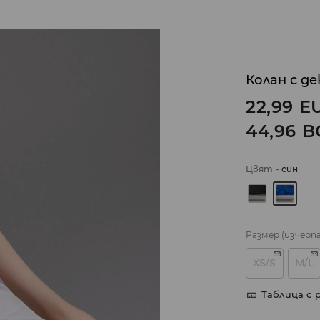
Колан с д
22,99
E
44,96
B
Цвят
-
cин
Размер
(изчерп
XS/S
M/L
Таблица с 