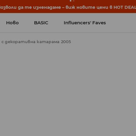
започват още преди първия звънец. Започни учебната 
Ново
BASIC
Influencers' Faves
 с декоративна катарама 2005