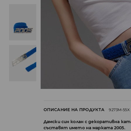
ОПИСАНИЕ НА ПРОДУКТА
9273M-55X
Дамски син колан с декоративна ка
съставят името на марката 2005.