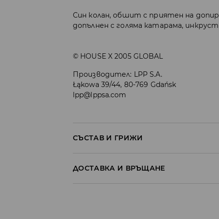
Син колан, обшит с приятен на допи
допълнен с голяма катарама, инкруст
© HOUSE X 2005 GLOBAL
Производител
:
LPP S.A.
Łąkowa 39/44, 80-769 Gdańsk
lpp@lppsa.com
СЪСТАВ И ГРИЖИ
Материя І
:
50% ПОЛИУРЕТАН, 50% ПОЛИЕСТ
ДОСТАВКА И ВРЪЩАНЕ
ПРАНЕТО Е ЗАБРАНЕНО
Политика на доставка
ЗАБРАНЕНО Е ИЗБЕЛВАНЕТО
Доставка до стационарен магазин
НЕ МОЖЕ ДА СЕ ИЗПОЛЗВА ЦЕНТРИФУ