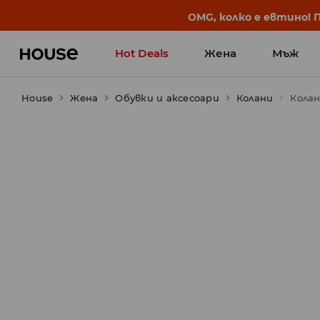
BACK TO SCHOOL
📒
Най-добрите истории 
Hot Deals
Жена
Мъж
House
Жена
Обувки и аксесоари
Колани
Колан