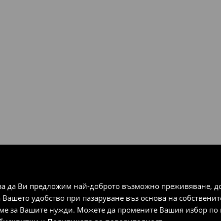
чрез избрани методи за
плащания).
за да Ви предложим най-доброто възможно преживяване, док
а Вашето удобство при пазаруване въз основа на собствени
аме за Вашите нужди. Можете да промените Вашия избор по в