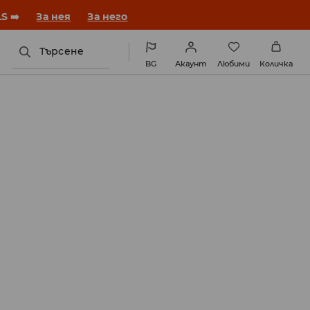
година с нова визия!
За нея
За него
Търсене
BG
Акаунт
Любими
Количка