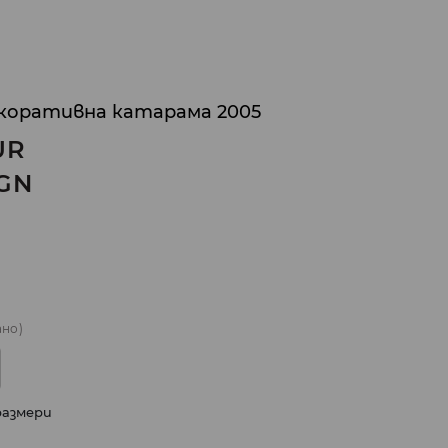
екоративна катарама 2005
UR
GN
ано)
размери