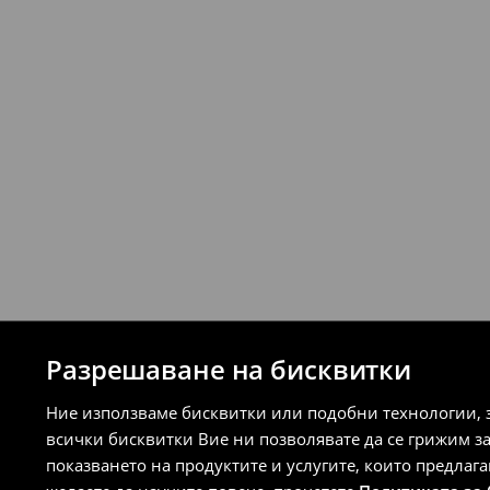
стационарните магазини на House и 
връщане (с изключение на разсрочени 
⟶
Подробни правила за връщане
Разрешаване на бисквитки
Ние използваме бисквитки или подобни технологии, 
всички бисквитки Вие ни позволявате да се грижим з
показването на продуктите и услугите, които предлаг