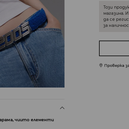
Този проду
магазина. 
да се реги
за налично
Проверка з
тарама, чиито елементи