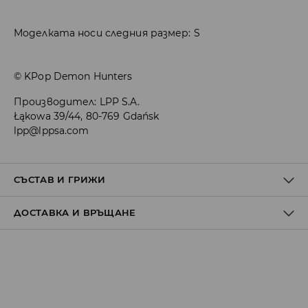
Моделката носи следния размер: S
© KPop Demon Hunters
Производител
:
LPP S.A.
Łąkowa 39/44, 80-769 Gdańsk
lpp@lppsa.com
СЪСТАВ И ГРИЖИ
ДОСТАВКА И ВРЪЩАНЕ
1ви АРТИКУЛ, ПЪРВА МАТЕРИЯ
:
100% ПАМУК
ЗАБРАНЕНО Е ИЗБЕЛВАНЕТО
Политика на доставка
ДА НЕ СЕ ГЛАДИ
Доставка до стационарен магазин
ДА СЕ ПЕРЕ С ПОДОБНИ ЦВЕТОВЕ
от 5 до 9 работни дни
БЕЗПЛАТНА ДОСТАВКА