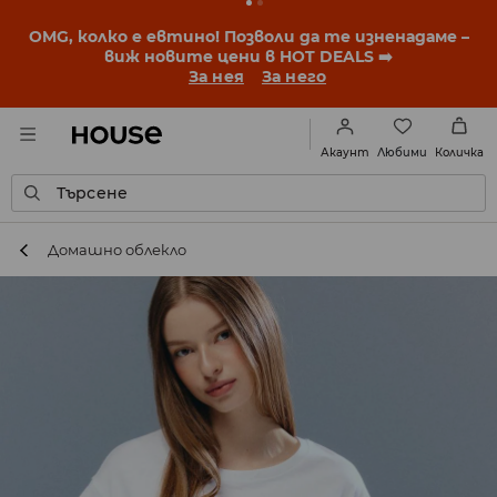
OMG, колко е евтино! Позволи да те изненадаме –
виж новите цени в HOT DEALS ➡️
За нея
За него
Любими
Акаунт
Количка
Търсене
Домашно облекло