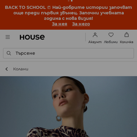
BACK TO SCHOOL
📒
Най-добрите истории започват
още преди първия звънец. Започни учебната
година с нова визия!
За нея
За него
Любими
Акаунт
Количка
Търсене
Колани