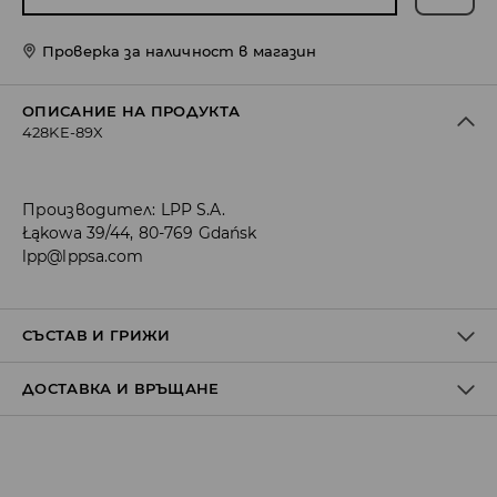
Проверка за наличност в магазин
ОПИСАНИЕ НА ПРОДУКТА
428KE-89X
Производител
:
LPP S.A.
Łąkowa 39/44, 80-769 Gdańsk
lpp@lppsa.com
СЪСТАВ И ГРИЖИ
ДОСТАВКА И ВРЪЩАНЕ
1ви АРТИКУЛ
:
100% КОЖА
Политика на доставка