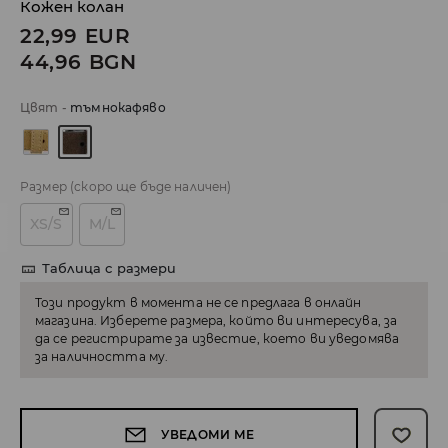
Кожен колан
22,99
EUR
44,96
BGN
Цвят
-
тъмнокафяво
Размер
(скоро ще бъде наличен)
XS/S
M/L
Таблица с размери
Този продукт в момента не се предлага в онлайн
магазина. Изберете размера, който ви интересува, за
да се регистрирате за известие, което ви уведомява
за наличността му.
УВЕДОМИ МЕ