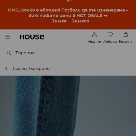
BACK TO SCHOOL
📒
Най-добрите истории започват
още преди първия звънец. Започни учебната
година с нова визия!
За нея
За него
Любими
Акаунт
Количка
Търсене
Loafers, балерини