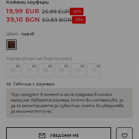
Кожени лоуфъри
19,99
EUR
25,99
EUR
-23%
39,10
BGN
50,83
BGN
-23%
Цвят
-
кaфяв
Размер
(скоро ще бъде наличен)
36
37
38
39
40
41
Таблица с размери
Този продукт в момента не се предлага в онлайн
магазина. Изберете размера, който ви интересува, за
да се регистрирате за известие, което ви уведомява
за наличността му.
УВЕДОМИ МЕ