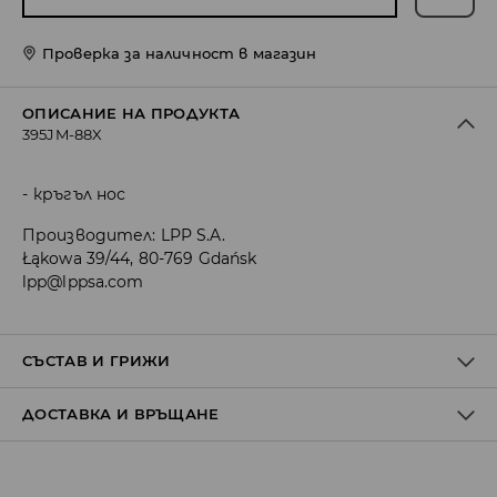
Проверка за наличност в магазин
ОПИСАНИЕ НА ПРОДУКТА
395JM-88X
кръгъл нос
Производител
:
LPP S.A.
Łąkowa 39/44, 80-769 Gdańsk
lpp@lppsa.com
СЪСТАВ И ГРИЖИ
ДОСТАВКА И ВРЪЩАНЕ
ГОРНА ЧАСТ
:
100% КОЖА
СТЕЛКА
:
50% КОЖА, 50% ПОЛИУРЕТАН
ПОДМЕТКА
:
100% ЕСТЕСТВЕН КОУЧУК
Политика на доставка