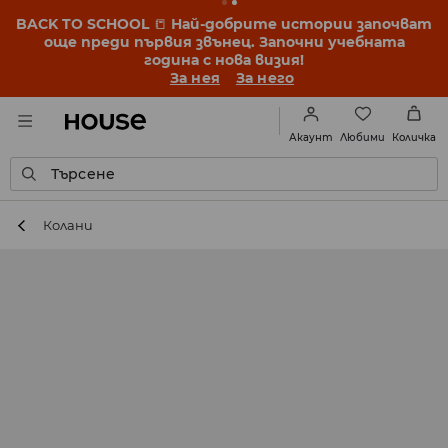
BACK TO SCHOOL
📒
Най-добрите истории започват
още преди първия звънец. Започни учебната
година с нова визия!
За нея
За него
Любими
Акаунт
Количка
Търсене
Колани