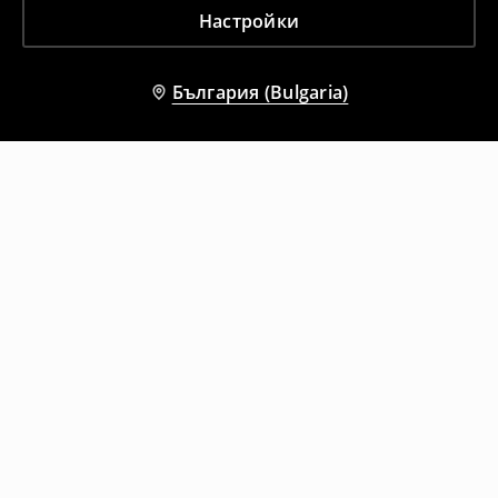
Настройки
България (Bulgaria)
Други клиенти също избраха