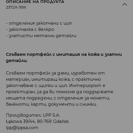
ОПИСАНИЕ НА ПРОДУКТА
2372X-99X
отделения закопчани с цип
закопчалка с велкро
златисти метални детайли
Сгъваем портфейл с имитация на кожа и златни
детайли.
Сгъваем портфейл за дами, изработен от
материал, имитиращ кожа, с практично
закопчаване с щипки и цип. Интериорът е
проектиран, за да ви помогне да поддържате
нещата подредени, с отделения за монети,
банкноти, карти, документи и снимки.
Производител
:
LPP S.A.
Łąkowa 39/44, 80-769 Gdańsk
lpp@lppsa.com