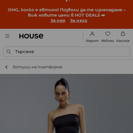
BACK TO SCHOOL
📒
Най-добрите истории започват
още преди първия звънец. Започни учебната
година с нова визия!
За нея
За него
Любими
Акаунт
Количка
Търсене
Ботуши на платформа