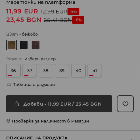
Маратонки на платформа
11,99
EUR
12,99
EUR
-8%
23,45
BGN
25,41
BGN
-8%
Цвят
-
бежово
Размер
-
Избери размер
36
37
38
39
40
41
Таблица с размери
Добави
-
11,99
EUR
/ 23,45 BGN
Проверка за наличност в магазин
ОПИСАНИЕ НА ПРОДУКТА